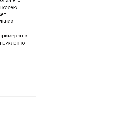
тил это 
 колею 
ет 
льной 
примерно в 
неуклонно 