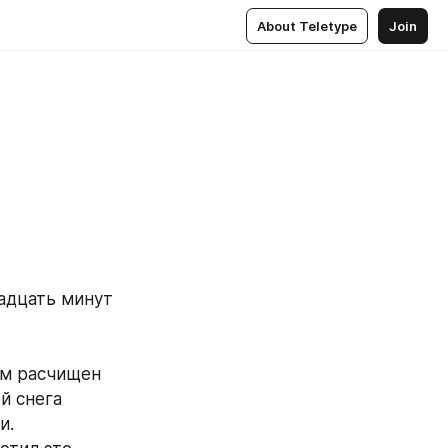
About Teletype
Join
адцать минут 
м расчищен 
 снега 
и.