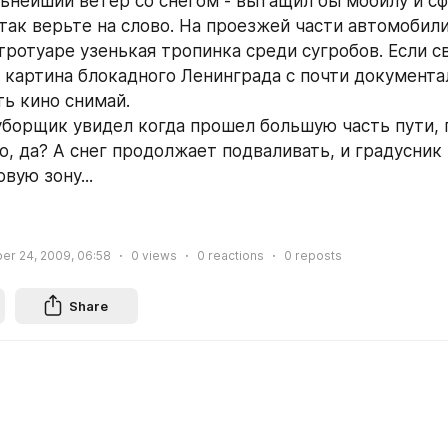
льнейший ветер со снегом - вытащил бы мобилу и сфо
 так верьте на слово. На проезжей части автомобили
тротуаре узенькая тропинка среди сугробов. Если св
 картина блокадного Ленинграда с почти документа
ть кино снимай.
борщик увидел когда прошел большую часть пути, 
о, да? А снег продолжает подваливать, и градусник 
вую зону...
r 24, 2009, 06:58
0
views
0
reactions
0
reposts
Share