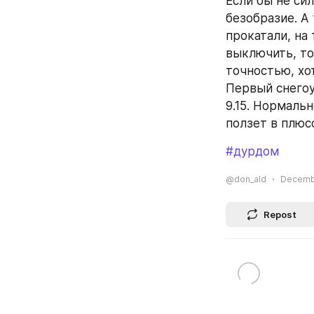
Если бы не си
безобразие. А
прокатали, на 
выключить, то
точностью, хо
Первый снегоу
9.15. Нормальн
ползет в плюсо
#дурдом
@don_ald
Decembe
Repost