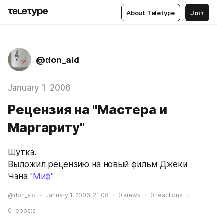
About Teletype
Join
@don_ald
January 1, 2006
Рецензия на "Мастера и
Маргариту"
Шутка.
Выложил рецензию на новый фильм Джеки 
Чана 
"Миф"
@don_ald
January 1, 2006, 21:08
0
views
0
reactions
0
reposts