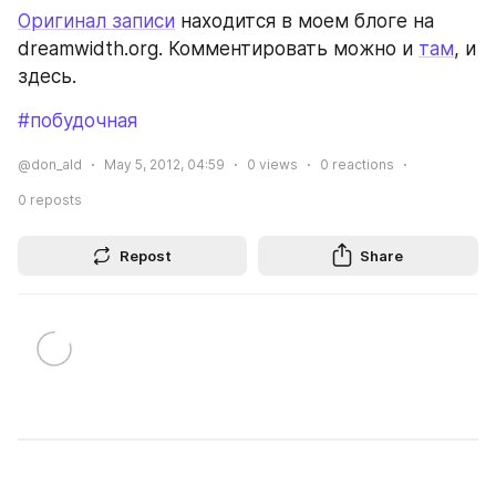
Оригинал записи
 находится в моем блоге на 
dreamwidth.org. Комментировать можно и 
там
, и 
здесь.
#побудочная
@don_ald
May 5, 2012, 04:59
0
views
0
reactions
0
reposts
Repost
Share