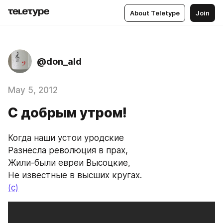
About Teletype
Join
@don_ald
May 5, 2012
С добрым утром!
Когда наши устои уродские 
Разнесла революция в прах, 
Жили-были евреи Высоцкие,
Не известные в высших кругах.
(с)