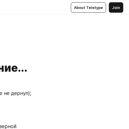
About Teletype
Join
ие...
 не дернул);
верной 