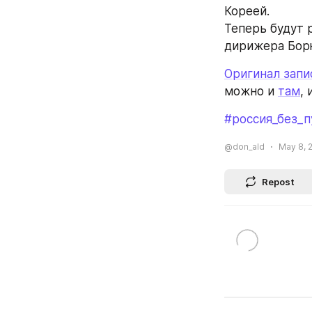
Кореей.
Теперь будут 
дирижера Бор
Оригинал запи
можно и 
там
, 
#россия_без_п
@don_ald
May 8, 
Repost