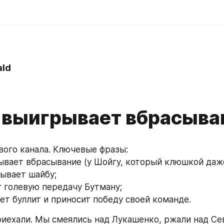
ld
 выигрывает вбрасыван
ого канала. Ключевые фразы:
ывает вбрасывание (у Шойгу, который клюшкой даже
сывает шайбу;
т голевую передачу Бутману;
ает буллит и приносит победу своей команде.
приехали. Мы смеялись над Лукашенко, ржали над Се