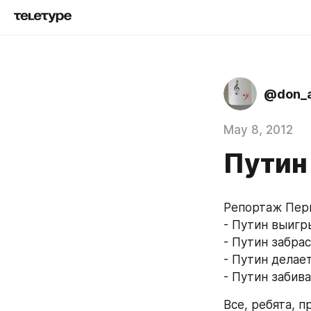
@don_a
May 8, 2012
Путин
Репортаж Перв
- Путин выигр
- Путин забра
- Путин делае
- Путин забив
Все, ребята, 