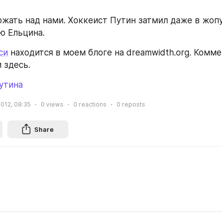
ржать над нами. Хоккеист Путин затмил даже в жопу
ю Ельцина.
си
 находится в моем блоге на dreamwidth.org. Комме
и здесь.
утина
2012, 08:35
0
views
0
reactions
0
reposts
Share