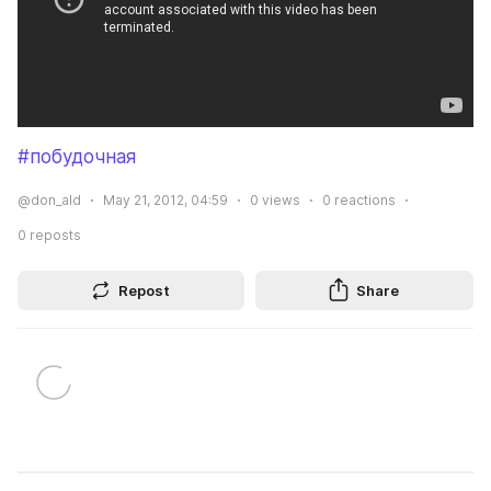
#побудочная
@don_ald
May 21, 2012, 04:59
0
views
0
reactions
0
reposts
Repost
Share