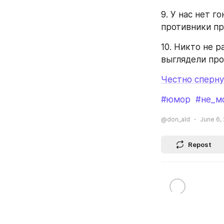
9. У нас нет г
противники пр
10. Никто не 
выглядели прот
Честно сперну
#юмор
#не_м
@don_ald
June 6, 
Repost