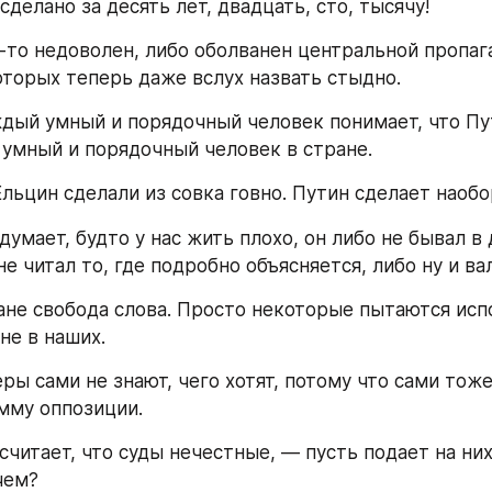
сделано за десять лет, двадцать, сто, тысячу!
м-то недоволен, либо оболванен центральной пропага
которых теперь даже вслух назвать стыдно.
ждый умный и порядочный человек понимает, что Пу
умный и порядочный человек в стране.
Ельцин сделали из совка говно. Путин сделает наобо
 думает, будто у нас жить плохо, он либо не бывал в 
не читал то, где подробно объясняется, либо ну и ва
ране свобода слова. Просто некоторые пытаются испо
 не в наших.
ры сами не знают, чего хотят, потому что сами тоже
мму оппозиции.
 считает, что суды нечестные, — пусть подает на них 
чем?