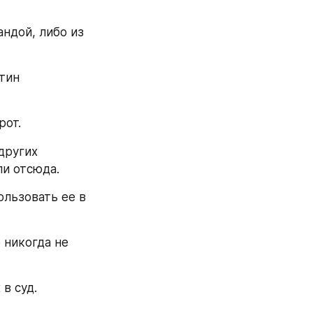
ндой, либо из 
тин 
рот.
других 
ли отсюда.
льзовать ее в 
 никогда не 
в суд. 