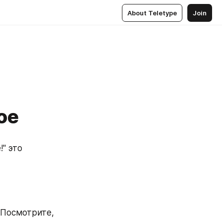
About Teletype
Join
ое
" это 
 Посмотрите, 