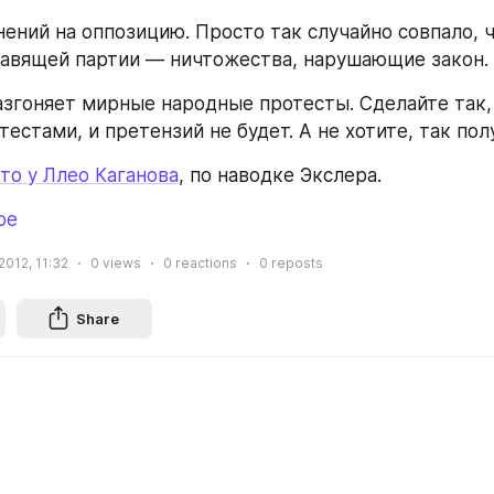
онений на оппозицию. Просто так случайно совпало, ч
авящей партии — ничтожества, нарушающие закон.
разгоняет мирные народные протесты. Сделайте так, 
естами, и претензий не будет. А не хотите, так пол
то у Ллео Каганова
, по наводке Экслера.
ое
2012, 11:32
0
views
0
reactions
0
reposts
Share