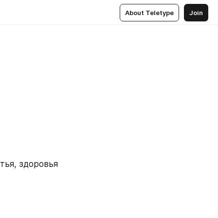
About Teletype
Join
ья, здоровья 