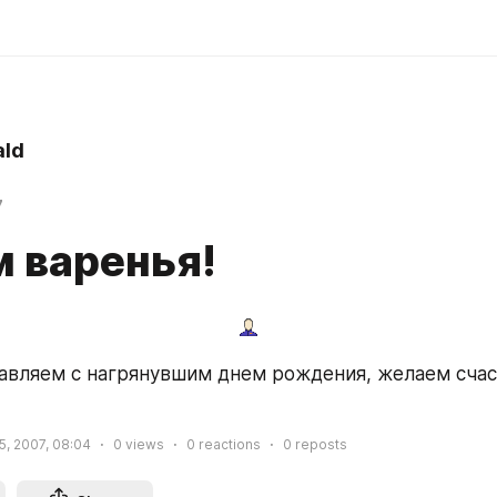
ld
7
м варенья!
авляем с нагрянувшим днем рождения, желаем счаст
5, 2007, 08:04
0
views
0
reactions
0
reposts