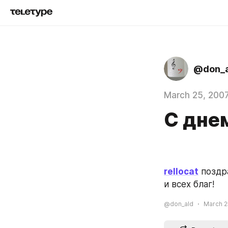
@don_a
March 25, 200
С дне
rellocat
 поздр
и всех благ!
@don_ald
March 2