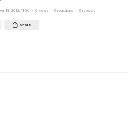
r 18, 2012, 11:56
0
views
0
reactions
0
reposts
Share