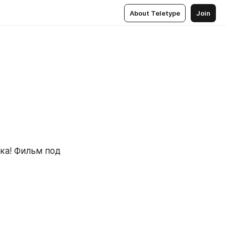
About Teletype
Join
ка! Фильм под 