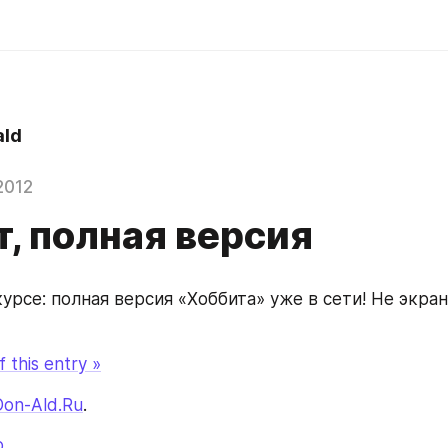
ld
2012
, полная версия
курсе: полная версия «Хоббита» уже в сети! Не экран
 this entry »
Don-Ald.Ru
.
о