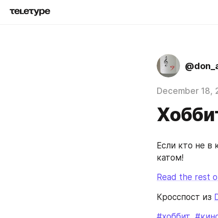
@don_a
December 18, 
Хоббит
Если кто не в 
катом!
Read the rest of
Кросспост из 
#хоббит
#кин