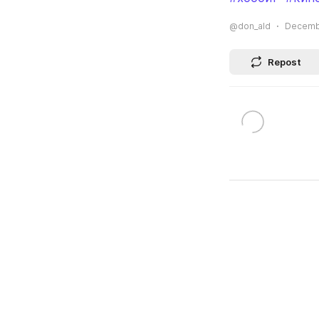
@don_ald
Decembe
Repost