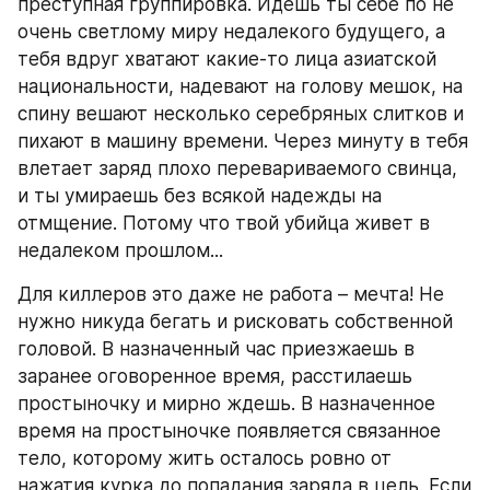
преступная группировка. Идешь ты себе по не 
очень светлому миру недалекого будущего, а 
тебя вдруг хватают какие-то лица азиатской 
национальности, надевают на голову мешок, на 
спину вешают несколько серебряных слитков и 
пихают в машину времени. Через минуту в тебя 
влетает заряд плохо перевариваемого свинца, 
и ты умираешь без всякой надежды на 
отмщение. Потому что твой убийца живет в 
недалеком прошлом...
Для киллеров это даже не работа – мечта! Не 
нужно никуда бегать и рисковать собственной 
головой. В назначенный час приезжаешь в 
заранее оговоренное время, расстилаешь 
простыночку и мирно ждешь. В назначенное 
время на простыночке появляется связанное 
тело, которому жить осталось ровно от 
нажатия курка до попадания заряда в цель. Если 