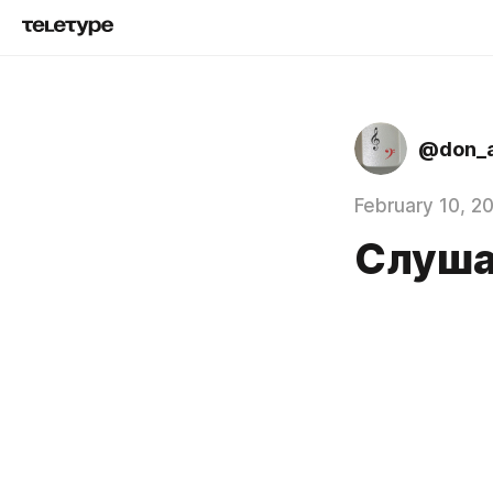
@don_a
February 10, 2
Слуша