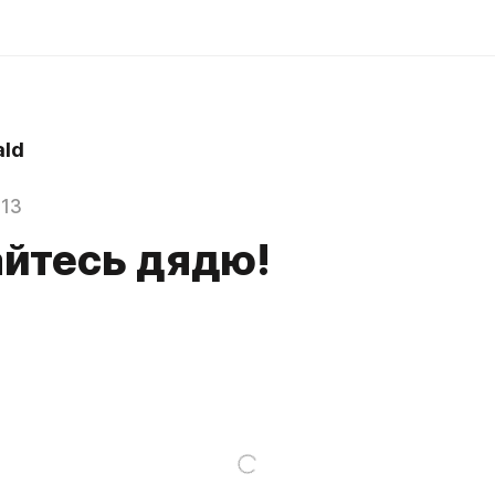
ld
013
йтесь дядю!