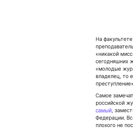
На факультете
преподаватель
«никакой мисси
сегодняшних ж
«молодые журн
владелец, то е
преступление»
Самое замечат
российской жу
самый
, замес
Федерации. Всм
плохого не пос