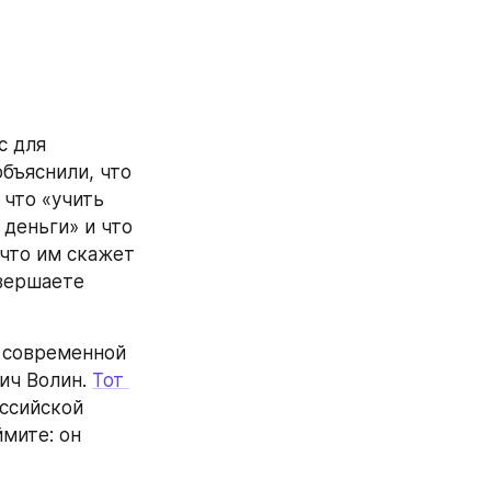
 для 
ъяснили, что 
что «учить 
деньги» и что 
что им скажет 
вершаете 
 современной 
ич Волин. 
Тот 
ссийской 
мите: он 