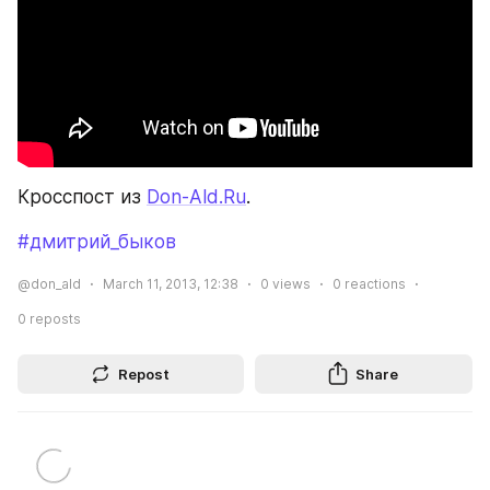
Кросспост из 
Don-Ald.Ru
.
#дмитрий_быков
@don_ald
March 11, 2013, 12:38
0
views
0
reactions
0
reposts
Repost
Share