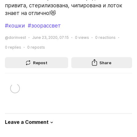
привита, стерилизована, чипирована и лоток 
знает на отлично!😻
#кошки
#зоорассвет
@dorinvest
June 23, 2020, 07:15
0
views
0
reactions
0
replies
0
reposts
Repost
Share
Leave a Comment