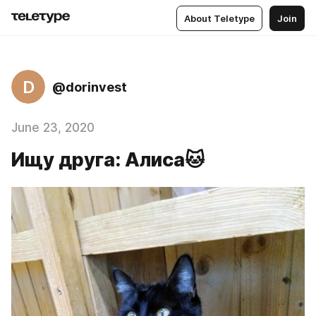
About Teletype
Join
D
@dorinvest
June 23, 2020
Ищу друга: Алиса🐱