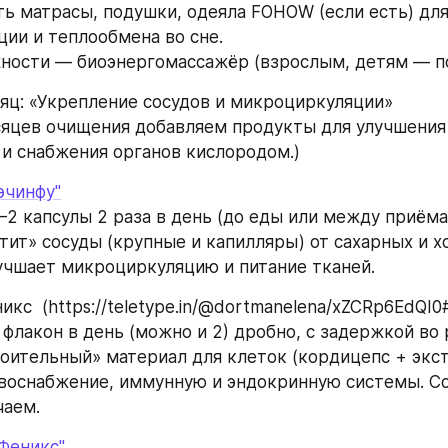
ь матрасы, подушки, одеяла FOHOW (если есть) для
ии и теплообмена во сне.
ости — биоэнергомассажёр (взрослым, детям — по
есяц: «Укрепление сосудов и микроциркуляции»
сяцев очищения добавляем продукты для улучшения 
и снабжения органов кислородом.)
эчинфу"
–2 капсулы 2 раза в день (до еды или между приёма
тит» сосуды (крупные и капилляры) от сахарных и х
учшает микроциркуляцию и питание тканей.
икс  (https://teletype.in/@dortmanelena/xZCRp6EdQI
флакон в день (можно и 2) дробно, с задержкой во 
оительный» материал для клеток (кордицепс + экст
воснабжение, иммунную и эндокринную системы. Со
чаем.
Феникс"