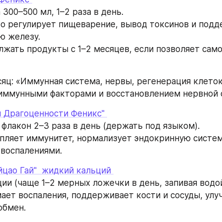
 300–500 мл, 1–2 раза в день.
о регулирует пищеварение, вывод токсинов и подд
ю железу.
жать продукты с 1–2 месяцев, если позволяет само
месяц: «Иммунная система, нервы, регенерация клето
оиммунными факторами и восстановлением нервной 
и Драгоценности Феникс" 
 флакон 2–3 раза в день (держать под языком).
пляет иммунитет, нормализует эндокринную систему
воспалениями.
йцао Гай"  жидкий кальций 
ии (чаще 1–2 мерных ложечки в день, запивая водой
ает воспаления, поддерживает кости и сосуды, улуч
обмен.