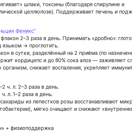
ягивает» шлаки, токсины (благодаря спирулине и 
ической целлюлозе). Поддерживает печень и подж
ньцин Феникс"
 флакон 2–3 раза в день. Принимать «дробно»: глото
 языком → проглотить.
акон в сутки, разделённый на 2 приёма (по назначен
ржит кордицепс и до 80% сока алоэ — заживляет сл
 организм, снижает воспаления, укрепляет иммунит
2 ч. л. 2–3 раза в день.
ч. л. 1–2 раза в день.
сахариды из лепестков розы восстанавливают микр
ктобактерии), мягко очищают и снижают «внутренню
н» + физиоподдержка