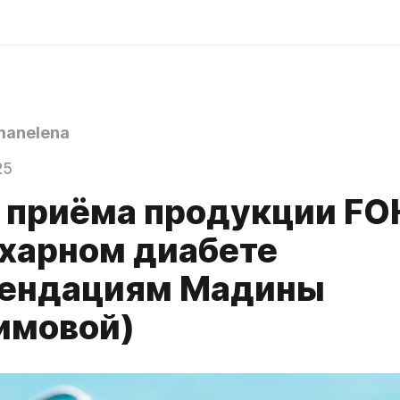
anelena
25
 приёма продукции F
сахарном диабет
ендациям Мадины
имовой)