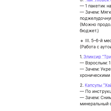
— 1 пакетик на
— Зачем: Мягк
поджелудочну
(Можно продол
бюджет.)
🔹 III. 5–6-й 
(Работа с аут
1.
 Эликсир "Тр
— Взрослым: 1
— Зачем: Укре
хроническими 
2. 
Капсулы "Ха
— По инструкц
— Зачем: Сним
минеральный 