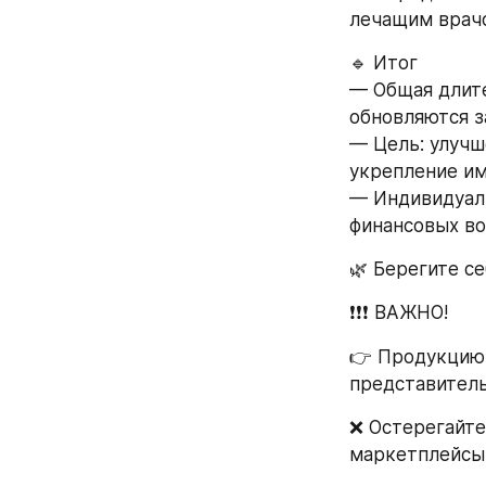
лечащим врач
🔹 Итог
— Общая длите
обновляются за
— Цель: улучш
укрепление им
— Индивидуаль
финансовых в
🌿 Берегите с
❗❗❗ ВАЖНО!
👉 Продукцию
представитель
❌ Остерегайте
маркетплейсы (