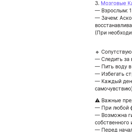
3. 
Мозговые К
— Взрослым: 1 
— Зачем: Аско
восстанавлива
(При необходи
🔹 Сопутству
— Следить за 
— Пить воду в
— Избегать ст
— Каждый день
самочувствию)
⚠️ Важные пр
— При любой ф
— Возможна ги
собственного 
— Перед начал