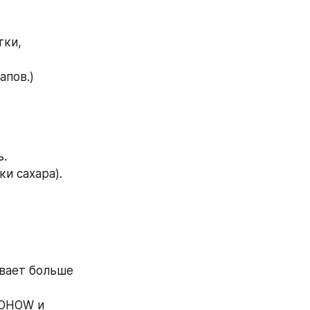
ки, 
апов.)
ь.
и сахара).
вает больше 
OHOW и 