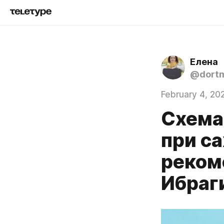
Елена
@dortm
February 4, 20
Схема
при 
реком
Ибраг