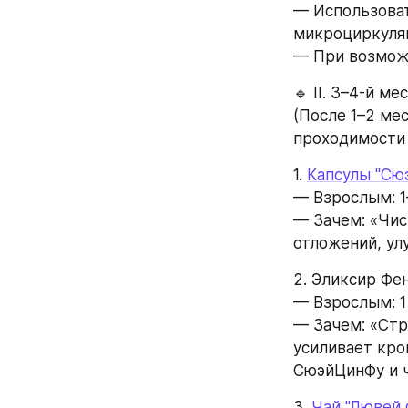
— Использоват
микроциркуляц
— При возможн
🔹 II. 3–4-й м
(После 1–2 ме
проходимости 
1. 
Капсулы "Сю
— Взрослым: 1
— Зачем: «Чис
отложений, ул
2. Эликсир Фен
— Взрослым: 1 
— Зачем: «Стр
усиливает кро
СюэйЦинФу и 
3. 
Чай "Лювей 