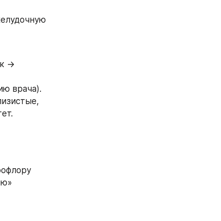
елудочную 
к → 
ию врача).
изистые, 
ет.
офлору 
ю» 