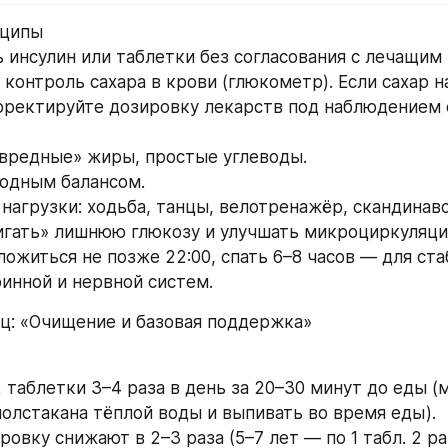
нципы
 инсулин или таблетки без согласования с лечащим
контроль сахара в крови (глюкометр). Если сахар н
рректируйте дозировку лекарств под наблюдением 
«вредные» жиры, простые углеводы.
 водным балансом.
нагрузки: ходьба, танцы, велотренажёр, скандинавс
игать» лишнюю глюкозу и улучшать микроциркуляци
ложиться не позже 22:00, спать 6–8 часов — для ста
инной и нервной систем.
сяц: «Очищение и базовая поддержка»
 таблетки 3–4 раза в день за 20–30 минут до еды (
полстакана тёплой воды и выпивать во время еды).
овку снижают в 2–3 раза (5–7 лет — по 1 табл. 2 раз