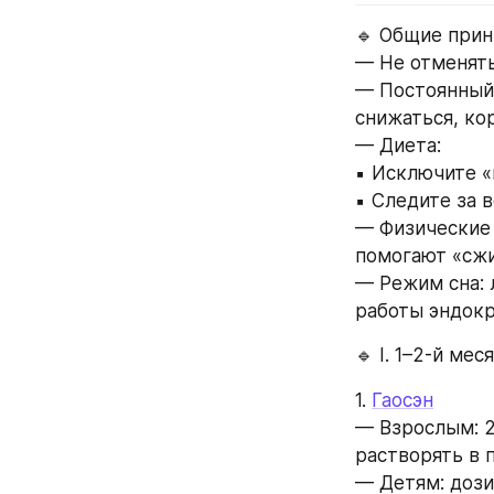
🔹 Общие при
— Не отменять
— Постоянный 
снижаться, ко
— Диета:
▪️ Исключите 
▪️ Следите за
— Физические 
помогают «сж
— Режим сна: 
работы эндокр
🔹 I. 1–2-й ме
1. 
Гаосэн
— Взрослым: 2
растворять в 
— Детям: дозир