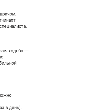
 врачом.
ачинает 
специалиста.
кая ходьба — 
ю.
бильной 
можно 
а в день).