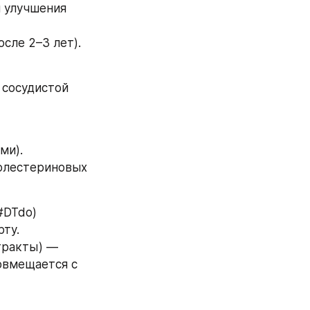
 улучшения 
сле 2–3 лет).
сосудистой 
ми).
олестериновых 
0#DTdo)
рту.
ракты) — 
вмещается с 