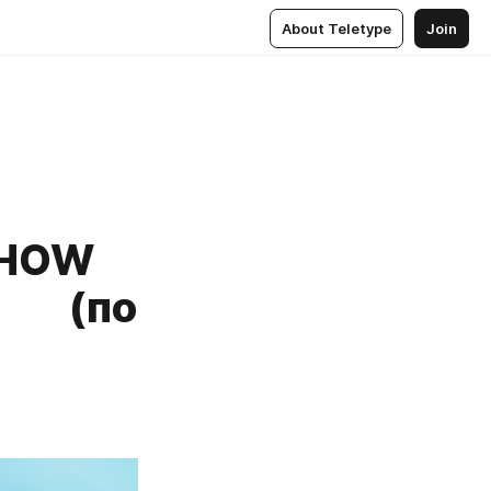
About Teletype
Join
OHOW
е (по