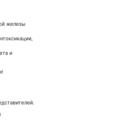
ой железы 
нтоксикации, 
та и 
и!
едставителей.
 