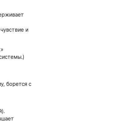
ерживает 
чувствие и 
к»
системы.)
, борется с 
).
шает 