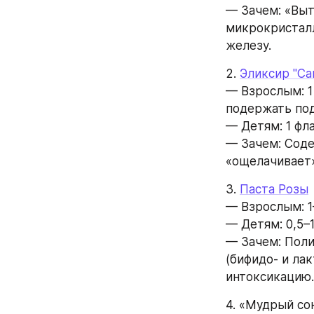
— Зачем: «Выт
микрокристалл
железу.
2. 
Эликсир "Са
— Взрослым: 1
подержать под
— Детям: 1 фл
— Зачем: Соде
«ощелачивает»
3. 
Паста Розы
— Взрослым: 1–
— Детям: 0,5–1 
— Зачем: Поли
(бифидо- и ла
интоксикацию.
4. «Мудрый со