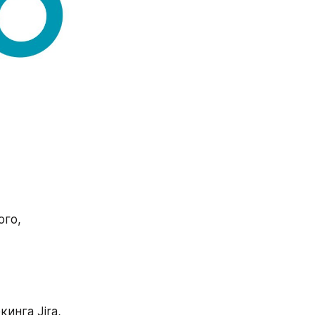
го, 
нга Jira, 