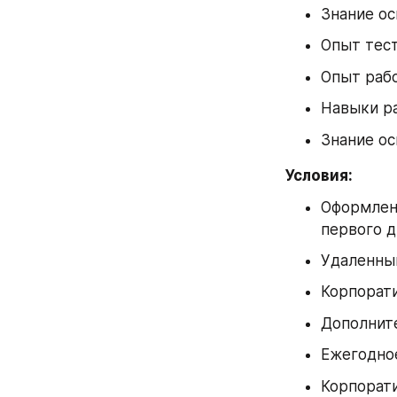
Знание о
Опыт тест
Опыт раб
Навыки ра
Знание ос
Условия:
Оформлен
первого д
Удаленный
Корпорати
Дополните
Ежегодно
Корпорат