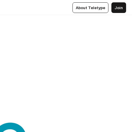
About Teletype
Join