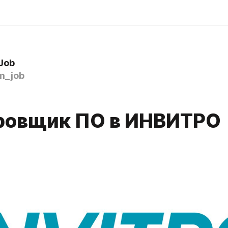
Job
m_job
ровщик ПО в ИНВИТРО