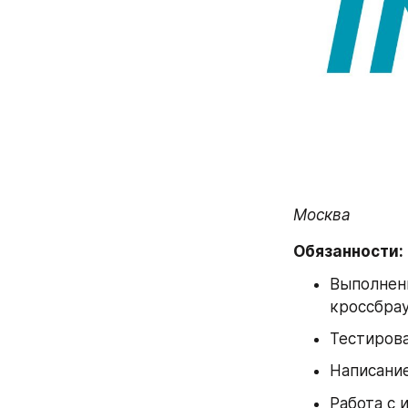
Москва
Обязанности:
Выполнени
кроссбрау
Тестирова
Написание
Работа с 