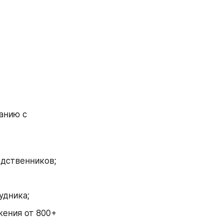
нию с 
одственников;
удника;
ения от 800+ 