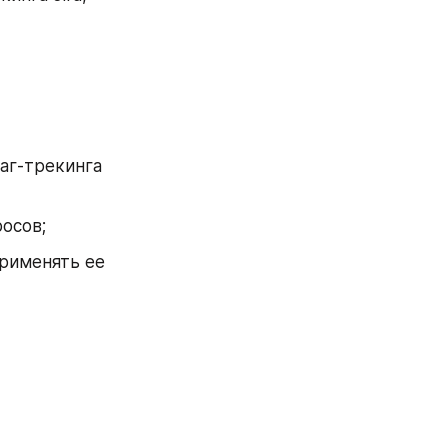
г-трекинга 
осов;
рименять ее 