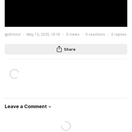
@drmzol
May 13, 2025, 19:16
0
views
0
reactions
0
replies
Share
Leave a Comment