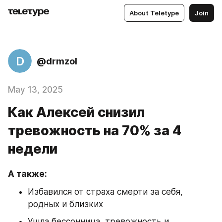
About Teletype
Join
D
@drmzol
May 13, 2025
Как Алексей снизил
тревожность на 70% за 4
недели
А также:
Избавился от страха смерти за себя, 
родных и близких
Ушла бессонница, тревожность и 