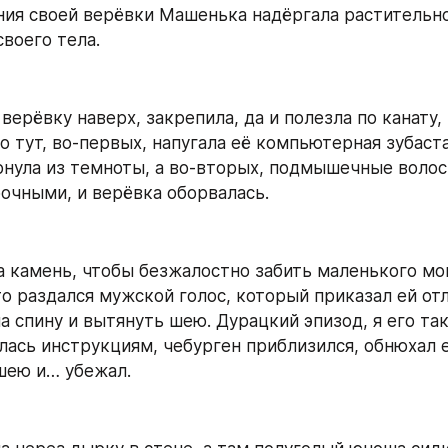
ния своей верёвки Машенька надёргала растительнос
воего тела.
верёвку наверх, закрепила, да и полезла по канату, 
о тут, во-первых, напугала её компьютерная зубаста
нула из темноты, а во-вторых, подмышечные волосы
очными, и верёвка оборвалась.
 камень, чтобы безжалостно забить маленького мон
то раздался мужской голос, который приказал ей от
а спину и вытянуть шею. Дурацкий эпизод, я его так 
ась инструкциям, чебурген приблизился, обнюхал е
шею и… убежал.