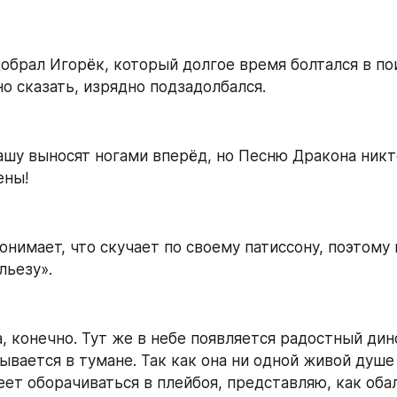
обрал Игорёк, который долгое время болтался в пои
но сказать, изрядно подзадолбался.
ашу выносят ногами вперёд, но Песню Дракона никто
ены!
нимает, что скучает по своему патиссону, поэтому 
льезу».
, конечно. Тут же в небе появляется радостный дино
вается в тумане. Так как она ни одной живой душе 
еет оборачиваться в плейбоя, представляю, как обал