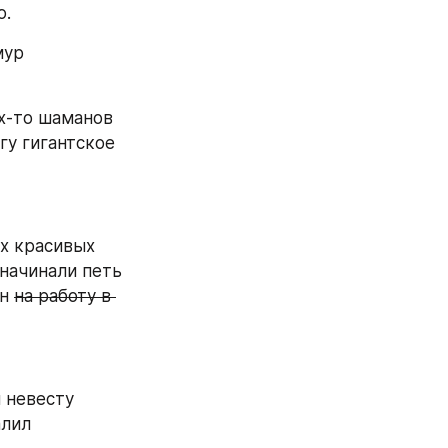
ю.
ур 
х-то шаманов 
у гигантское 
х красивых 
начинали петь 
н 
на работу в 
невесту 
лил 