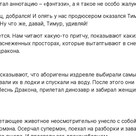
ал аннотацию – «фэнтэзи», а я такое не особо жалу
ц, добрался! И опять у нас продюсером оказался Тим
у что же, давай, Тимур, удивляй!
тся. Нам читают какую-то притчу, показывают каки
заснеженных просторах, которые вытаптывают в снег
ракона.
сказывают, что аборигены издревле выбирали самы
али их в лодки и спускали на воду. После этого они 
еснь Дракона, прилетал динозавр и забирал женщи
летающее животное неосмотрительно унесло с собой 
рмэна. Осерчал супермэн, поехал на разборки и зава