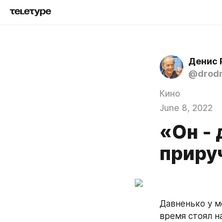
Денис 
@drod
Кино
June 8, 2022
«Он - 
приру
Давненько у ме
время стоял на