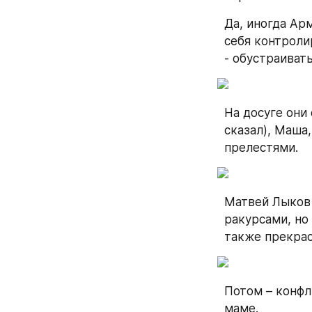
Да, иногда Ар
себя контроли
- обустраиват
На досуге они 
сказал), Маша
прелестями.
Матвей Лыков 
ракурсами, но 
также прекрас
Потом – конфли
маме.