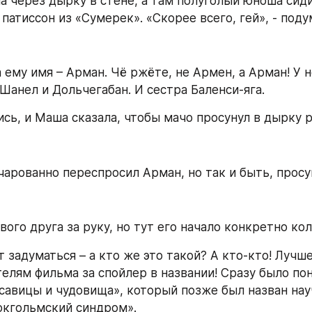
а через дырку в стене, а там полуголый юноша сидит
 патиссон из «Сумерек». «Скорее всего, гей», - под
 ему имя – Арман. Чё ржёте, не Армен, а Арман! У н
 Шанел и Дольчегабан. И сестра Баленси-яга.
сь, и Маша сказала, чтобы мачо просунул в дырку р
очарованно переспросил Арман, но так и быть, просу
ого друга за руку, но тут его начало конкретно кол
 задуматься – а кто же это такой? А кто-кто! Лучше
елям фильма за спойлер в названии! Сразу было поня
асавицы и чудовища», который позже был назван нау
окгольмский синдром».