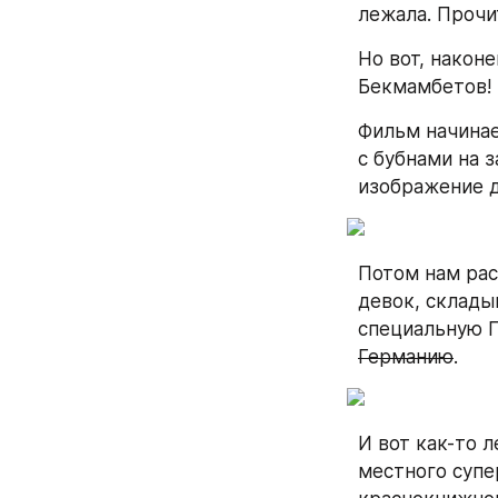
лежала. Прочит
Но вот, наконе
Бекмамбетов! Н
Фильм начинае
с бубнами на 
изображение д
Потом нам рас
девок, складыв
специальную П
Германию
.
И вот как-то 
местного супе