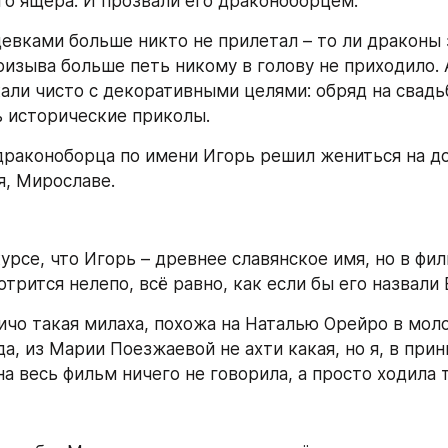
о ящера. И прозвали его драконоборцем.
девками больше никто не прилетал – то ли драконы 
ризыва больше петь никому в голову не приходило. 
кали чисто с декоративными целями: обряд на свадь
 исторические приколы.
 драконоборца по имени Игорь решил жениться на до
я, Мирославе.
курсе, что Игорь – древнее славянское имя, но в фил
отрится нелепо, всё равно, как если бы его назвали
ичо такая милаха, похожа на Наталью Орейро в моло
а, из Марии Поезжаевой не ахти какая, но я, в принц
на весь фильм ничего не говорила, а просто ходила 