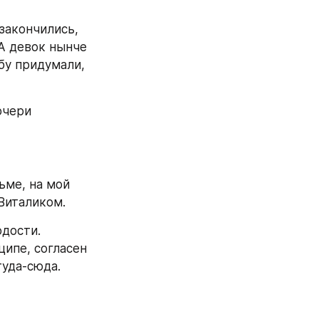
закончились, 
А девок нынче 
бу придумали, 
чери 
ьме, на мой 
 Виталиком.
дости. 
ипе, согласен 
туда-сюда.