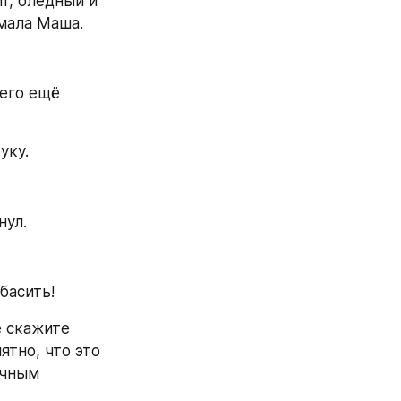
, бледный и 
умала Маша.
его ещё 
уку.
нул.
басить!
 скажите 
тно, что это 
чным 