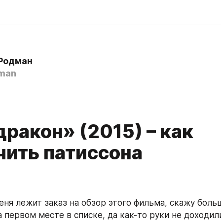
Родман
man
дракон» (2015) – как
чить патиссона
ня лежит заказ на обзор этого фильма, скажу больше
 первом месте в списке, да как-то руки не доходили