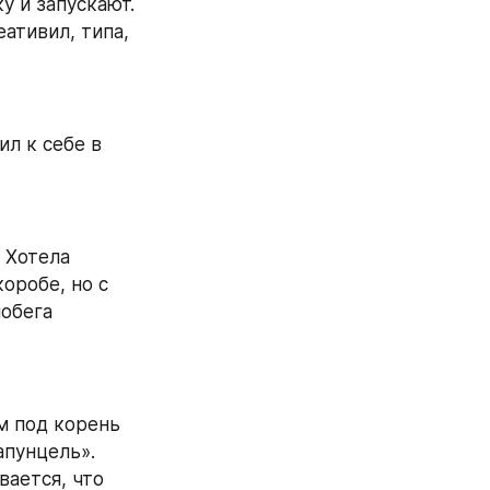
 и запускают. 
тивил, типа, 
л к себе в 
 Хотела 
робе, но с 
обега 
м под корень 
пунцель». 
ается, что 