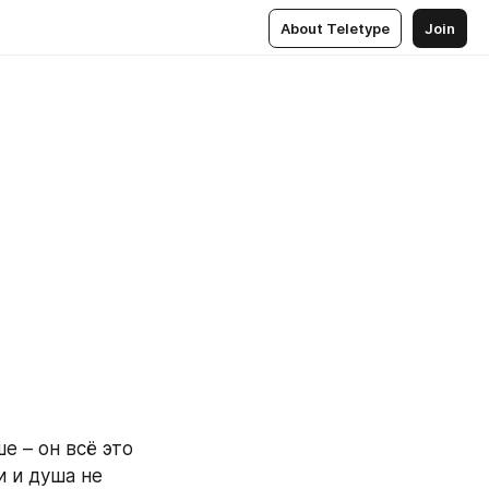
About Teletype
Join
 – он всё это 
 и душа не 