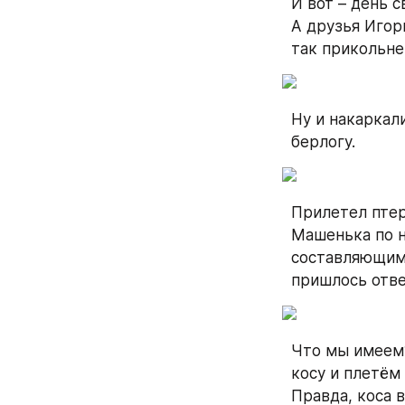
И вот – день с
А друзья Игор
так прикольне
Ну и накаркали
берлогу.
Прилетел птеро
Машенька по н
составляющими
пришлось отве
Что мы имеем?
косу и плетём
Правда, коса 