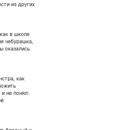
ти из других 
как в школе 
я чебурашка, 
 оказались 
стра, как 
ложить 
и не понял: 
ё 