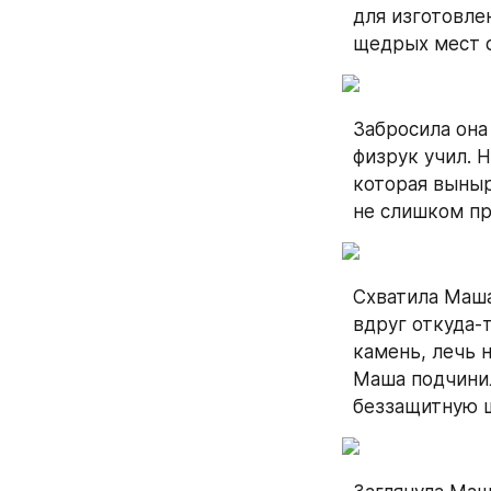
для изготовле
щедрых мест с
Забросила она 
физрук учил. Н
которая выныр
не слишком пр
Схватила Маша
вдруг откуда-
камень, лечь н
Маша подчинил
беззащитную 