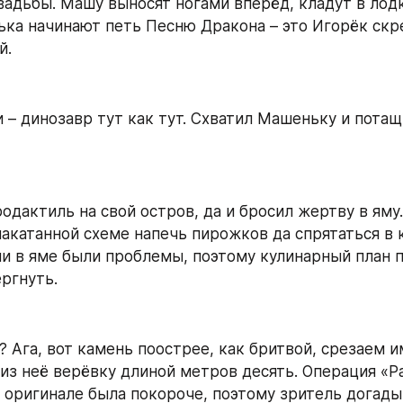
вадьбы. Машу выносят ногами вперёд, кладут в лодку
ька начинают петь Песню Дракона – это Игорёк скреа
й.
 – динозавр тут как тут. Схватил Машеньку и потащи
дактиль на свой остров, да и бросил жертву в яму.
акатанной схеме напечь пирожков да спрятаться в ко
 в яме были проблемы, поэтому кулинарный план п
ргнуть.
 Ага, вот камень поострее, как бритвой, срезаем и
 из неё верёвку длиной метров десять. Операция «Ра
в оригинале была покороче, поэтому зритель догадыв