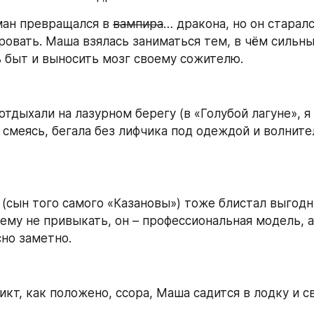
ман превращался в 
вампира
… дракона, но он старалс
ровать. Маша взялась заниматься тем, в чём сильн
ь быт и выносить мозг своему сожителю.
отдыхали на лазурном берегу (в «Голубой лагуне», я
, смеясь, бегала без лифчика под одеждой и волните
(сын того самого «Казановы») тоже блистал выгодн
ему не привыкать, он – профессиональная модель, а 
но заметно.
кт, как положено, ссора, Маша садится в лодку и св