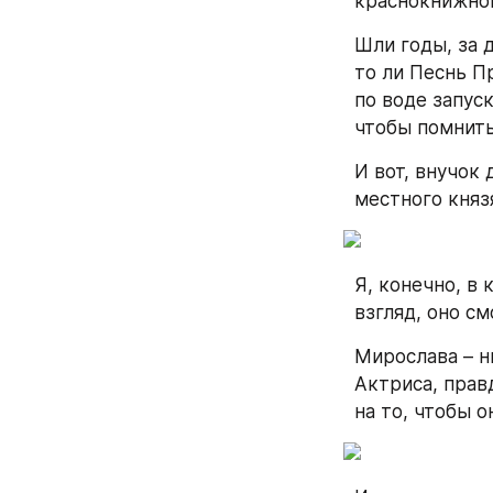
краснокнижног
Шли годы, за 
то ли Песнь П
по воде запус
чтобы помнить
И вот, внучок
местного княз
Я, конечно, в 
взгляд, оно см
Мирослава – н
Актриса, правд
на то, чтобы о