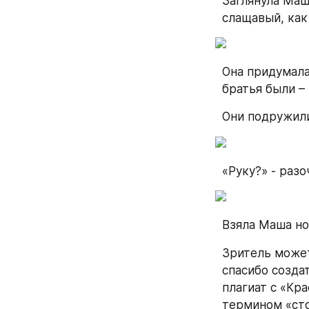
Заглянула Маш
слащавый, как
Она придумала
братья были –
Они подружили
«Руку?» - раз
Взяла Маша нов
Зритель может
спасибо создат
плагиат с «Кр
термином «ст