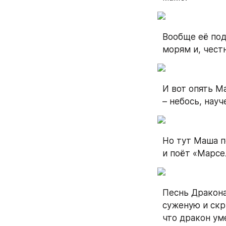
Вообще её под
морям и, чест
И вот опять М
– небось, науч
Но тут Маша по
и поёт «Марсе
Песнь Дракона
суженую и скры
что дракон ум