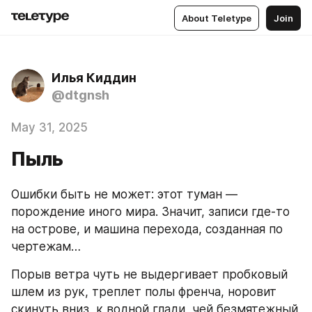
About Teletype
Join
Илья Киддин
@dtgnsh
May 31, 2025
Пыль
Ошибки быть не может: этот туман — 
порождение иного мира. Значит, записи где-то 
на острове, и машина перехода, созданная по 
чертежам…
Порыв ветра чуть не выдергивает пробковый 
шлем из рук, треплет полы френча, норовит 
скинуть вниз, к водной глади, чей безмятежный 