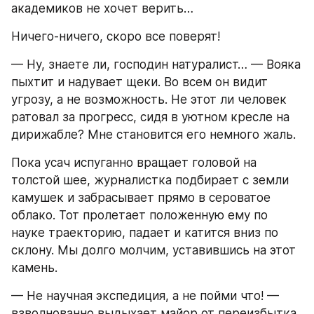
академиков не хочет верить…
Ничего-ничего, скоро все поверят!
— Ну, знаете ли, господин натуралист… — Вояка 
пыхтит и надувает щеки. Во всем он видит 
угрозу, а не возможность. Не этот ли человек 
ратовал за прогресс, сидя в уютном кресле на 
дирижабле? Мне становится его немного жаль.
Пока усач испуганно вращает головой на 
толстой шее, журналистка подбирает с земли 
камушек и забрасывает прямо в сероватое 
облако. Тот пролетает положенную ему по 
науке траекторию, падает и катится вниз по 
склону. Мы долго молчим, уставившись на этот 
камень.
— Не научная экспедиция, а не пойми что! — 
взволнованно выдыхает майор от переизбытка 