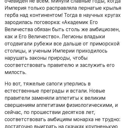
очевиден не всем. Минули славные годы, когда 
Империя только расправляла пернатые крылья 
герба над континентом! Тогда в научных кругах 
зародилась поговорка: «Академик Его 
Величества обязан быть столь же амбициозен, 
как и Его Величество». Легионы владыки 
отодвигали рубежи все дальше от приморской 
столицы, и ученым Империи приходилось 
нарушать законы природы, чтобы 
соответствовать правителю и заслужить его 
милость.
Но вот, тяжелые сапоги уперлись в 
естественные преграды и встали. Новые 
правители заменяли аппетиты к великим 
свершениям аппетитами физиологическими, и 
сейчас, по прошествии десятков лет, 
соответствовать амбициям монарха не трудно: 
достаточно выиграть на скачках крупненькую 