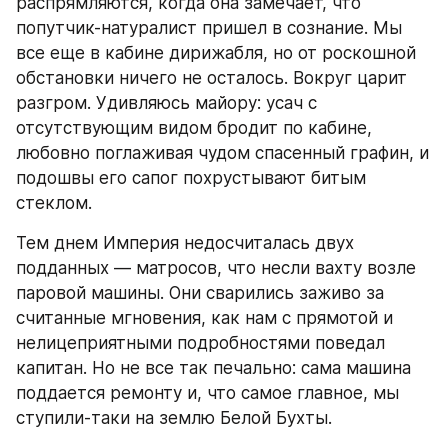
распрямляются, когда она замечает, что 
попутчик-натуралист пришел в сознание. Мы 
все еще в кабине дирижабля, но от роскошной 
обстановки ничего не осталось. Вокруг царит 
разгром. Удивляюсь майору: усач с 
отсутствующим видом бродит по кабине, 
любовно поглаживая чудом спасенный графин, и 
подошвы его сапог похрустывают битым 
стеклом.
Тем днем Империя недосчиталась двух 
подданных — матросов, что несли вахту возле 
паровой машины. Они сварились заживо за 
считанные мгновения, как нам с прямотой и 
нелицеприятными подробностями поведал 
капитан. Но не все так печально: сама машина 
поддается ремонту и, что самое главное, мы 
ступили-таки на землю Белой Бухты.