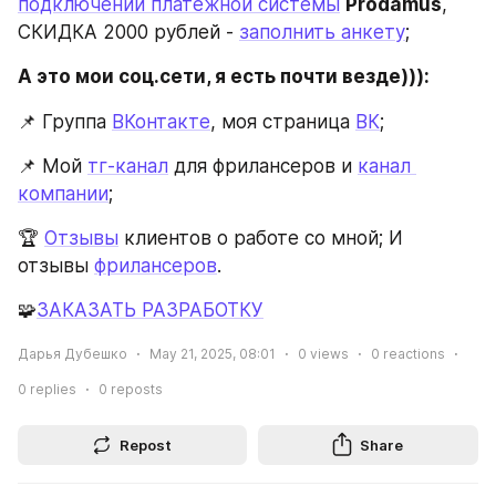
подключении платежной системы
Prodamus
, 
СКИДКА 2000 рублей - 
заполнить анкету
;
А это мои соц.сети, я есть почти везде))):
📌 Группа 
ВКонтакте
, моя страница 
ВК
;
📌 Мой 
тг-канал
 для фрилансеров и 
канал 
компании
;
🏆 
Отзывы
 клиентов о работе со мной; И 
отзывы 
фрилансеров
.
🧩
ЗАКАЗАТЬ РАЗРАБОТКУ
Дарья Дубешко
May 21, 2025, 08:01
0
views
0
reactions
0
replies
0
reposts
Repost
Share