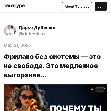
About Teletype
Join
Дарья Дубешко
@dubeshko
May 21, 2025
Фриланс без системы — это
не свобода. Это медленное
выгорание…