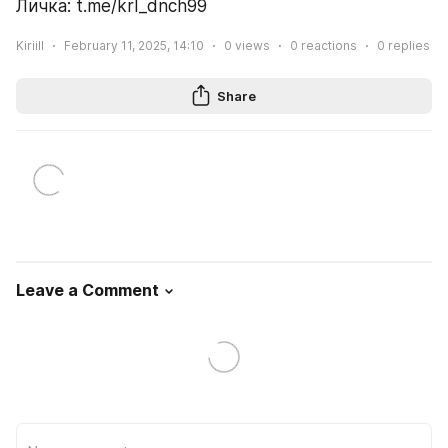
Личка: t.me/krl_dnch99
Kiriill
February 11, 2025, 14:10
0
views
0
reactions
0
replies
Share
Leave a Comment