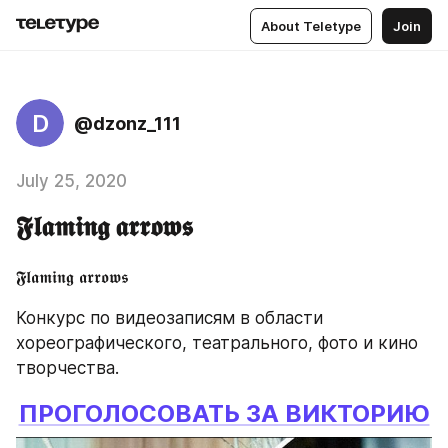
About Teletype
Join
D
@dzonz_111
July 25, 2020
𝕱𝖑𝖆𝖒𝖎𝖓𝖌 𝖆𝖗𝖗𝖔𝖜𝖘
𝕱𝖑𝖆𝖒𝖎𝖓𝖌 𝖆𝖗𝖗𝖔𝖜𝖘
Конкурс по видеозаписям в области 
хореографического, театрального, фото и кино 
творчества.
ПРОГОЛОСОВАТЬ ЗА ВИКТОРИЮ