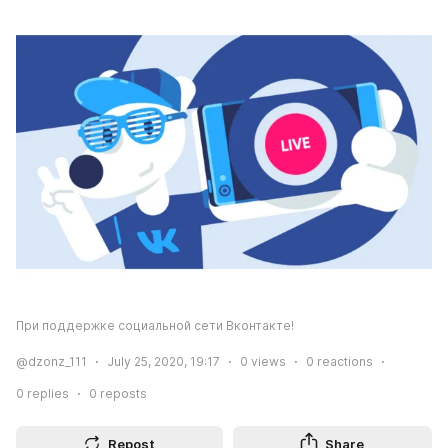
При поддержке социальной сети Вконтакте!
@dzonz_111
July 25, 2020, 19:17
0
views
0
reactions
0
replies
0
reposts
Repost
Share