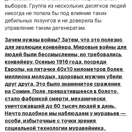
выборов. Группа из нескольких десятков людей 
никогда не попала бы под влияние таких 
дебильных лозунгов и не доверила бы 
управление таким дегенератам.
Зачем нужны войны? Затем, что это полезно 
для эволюции конвейера. Мировые войны для 
людей были бессмысленны, но требовались 
конвейеру. Осенью 1916 года, посреди 
Европы, на пятачке 40x10 километров более 
миллиона молодых, здоровых мужчин убили 
друг друга. Это было знаменитое сражение 
на Сомме. Поле, превратившееся в болото, 
стало фабрикой смерти, механически 
уничтожавшей до 60 тысяч людей в день. 
Нечто подобное мы наблюдаем у муравьев — 
особи, избыточные с точки зрения 
социальной технологии муравейника, 