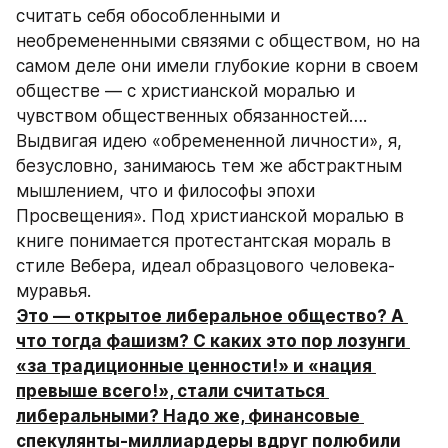
считать себя обособленными и 
необремененными связями с обществом, но на 
самом деле они имели глубокие корни в своем 
обществе — с христианской моралью и 
чувством общественных обязанностей…. 
Выдвигая идею «обремененной личности», я, 
безусловно, занимаюсь тем же абстрактным 
мышлением, что и философы эпохи 
Просвещения». Под христианской моралью в 
книге понимается протестантская мораль в 
стиле Вебера, идеал образцового человека-
муравья.
Это — открытое либеральное общество? А 
что тогда фашизм? С каких это пор лозунги 
«за традиционные ценности!» и «нация 
превыше всего!», стали считаться 
либеральными? Надо же, финансовые 
спекулянты-миллиардеры вдруг полюбили 