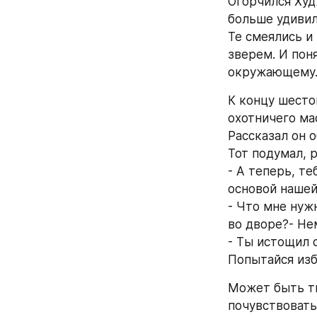
Огорчился Худж
больше удивил
Те смеялись и 
зверем. И поня
окружающему
К концу шестог
охотничего мас
Рассказал он 
Тот подумал, р
- А теперь, те
основой нашей
- Что мне нуж
во дворе?- Не
- Ты истощил с
Попытайся изб
Может быть ты
почувствовать