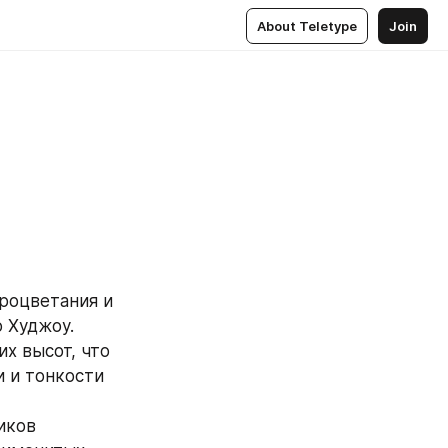
About Teletype
Join
роцветания и 
о Худжоу.
х высот, что 
 и тонкости 
ков 