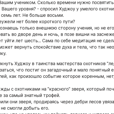
 Вашим учеником. Сколько времени нужно посвятить 
 Вашего уровня? - спросил Худжоу у умелого охотни
 семь лет. Не больше восьми.
Неужели нет более короткого пути?
познаешь только внешнюю сторону учения, но не его
вать во дворе день и ночь, в позе вишни на заснеже
т уйти лет шесть... Сама по себе медитация не сдела
может вернуть спокойствие духа и тела, что так не
ку.
кнуть Худжоу в таинства мастерства охотников "ле
заться, что постиг он загадочный и мало понятный е
ей, как произошло событие которое коренным, нет,
жды с охотниками на "красного" зверя, который почи
е за самый знатный трофей.
или они зверя, продираясь через дебри лесов увяза
и не смогли добыть его.