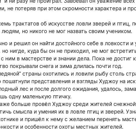
" и ни разу не проиграл. Завоевал он уважение всех
и, не потеряв при этом скромности характера и про
семь трактатов об искусстве ловли зверей и птиц, п
 людям, но никого не мог назвать своим учеником.
но и решил он найти достойного себе в ловкости и 
 но нигде, куда бы он не приходил, не мог встретить
с ним в мастерстве и знании дела. Пока не достиг к
тво покрывали снега и зима длилась почти год.
ледяной" страны охотились и ловили рыбу столь стр
о пошатнули представления и взгляды Худжоу на иску
одный лес и после долгого ожидания, удалось, зама
ишь одну маленькую птичку.
даже больше провёл Худжоу среди жителей снежной 
тичь смысла и умения их в ловле птиц и зверей. Узн
отнике и пришёл к нему с желанием перенять масте
онкости и особенности охоты местных жителей.