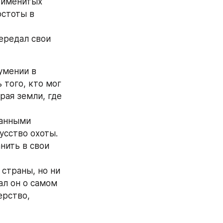
 именитых 
стоты в 
ередал свои 
умении в 
 того, кто мог 
рая земли, где 
анными 
сство охоты. 
нить в свои 
страны, но ни 
ал он о самом 
рство, 