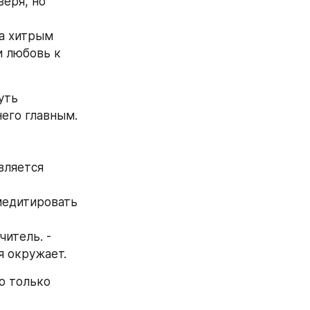
еря, но 
а хитрым 
 любовь к 
ть 
его главным. 
вляется 
медитировать 
итель. - 
я окружает.
о только 