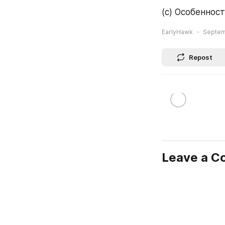
(с) Особеннос
EarlyHawk
Septem
Repost
Leave a 