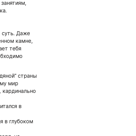
занятиям, 
ка.
 суть. Даже 
нном камне, 
ет тебя 
обходимо 
дяной" страны 
му мир 
 кардинально 
тался в 
я в глубоком 