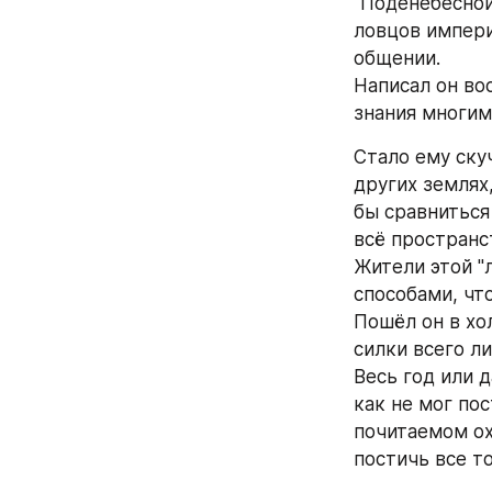
"Поденебесной
ловцов импери
общении.
Написал он во
знания многим
Стало ему скуч
других землях,
бы сравниться 
всё пространс
Жители этой "
способами, чт
Пошёл он в хол
силки всего л
Весь год или 
как не мог пос
почитаемом ох
постичь все т