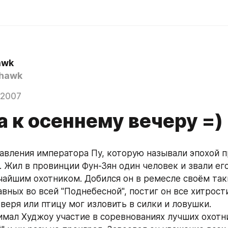
awk
hawk
 2007
 к осеннему вечеру =)
авления императора Пу, которую называли эпохой п
. Жил в провинции Фун-Зян один человек и звали ег
чайшим охотником. Добился он в ремесле своём таки
вных во всей "Поднебесной", постиг он все хитрости
зверя или птицу мог изловить в силки и ловушки.
имал Худжоу участие в соревнованиях лучших охотни