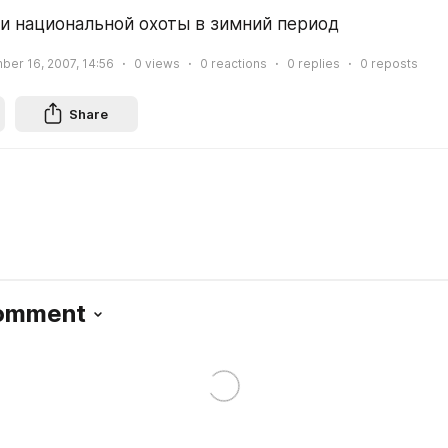
ти национальной охоты в зимний период
ber 16, 2007, 14:56
0
views
0
reactions
0
replies
0
reposts
Share
Comment