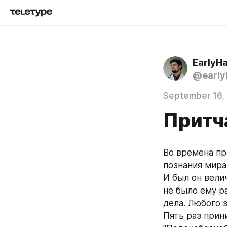
EarlyH
@early
September 16,
Притча
Во времена пр
познания мира
И был он вели
не было ему ра
дела. Любого 
Пять раз прин