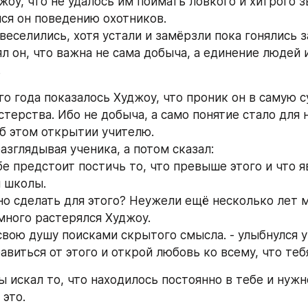
оу, что не удалось им поймать ловкого и хитрого зв
ся он поведению охотников.
веселились, хотя устали и замёрзли пока гонялись з
л он, что важна не сама добыча, а единение людей и
.
о года показалось Худжоу, что проник он в самую су
терства. Ибо не добыча, а само понятие стало для н
об этом открытии учителю.
азглядывая ученика, а потом сказал:
бе предстоит постичь то, что превыше этого и что я
 школы.
но сделать для этого? Неужели ещё несколько лет 
много растерялся Худжоу.
вою душу поисками скрытого смысла. - улыбнулся уч
авиться от этого и открой любовь ко всему, что теб
 искал то, что находилось постоянно в тебе и нужн
 это.