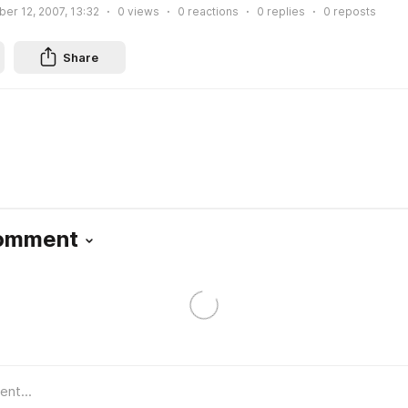
er 12, 2007, 13:32
0
views
0
reactions
0
replies
0
reposts
Share
Comment