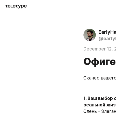
EarlyH
@early
December 12, 
Офигет
Сканер вашего
1. Ваш выбор 
реальной жиз
Олень - Элега