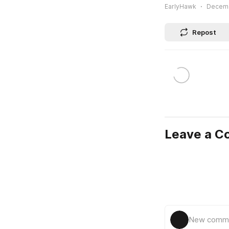
EarlyHawk
Decemb
Repost
Leave a 