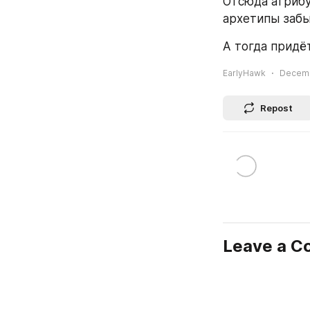
Отсюда атрибу
архетипы забы
А тогда придёт
EarlyHawk
Decemb
Repost
Leave a 