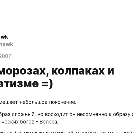
awk
hawk
2007
морозах, колпаках и
атизме =)
мешает небольшое пояснение.
браз сложный, но восходит он несомненно к образу о
ческих богов - Велеса.