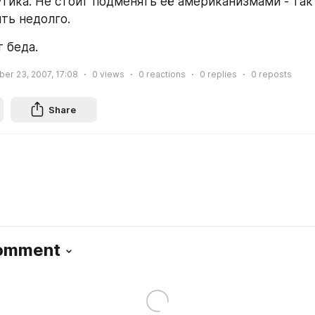
тика. Не стоит подменять её американизмами - так 
ть недолго.
 беда.
er 23, 2007, 17:08
0
views
0
reactions
0
replies
0
reposts
Share
Comment