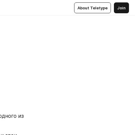
About Teletype
Join
дного из 