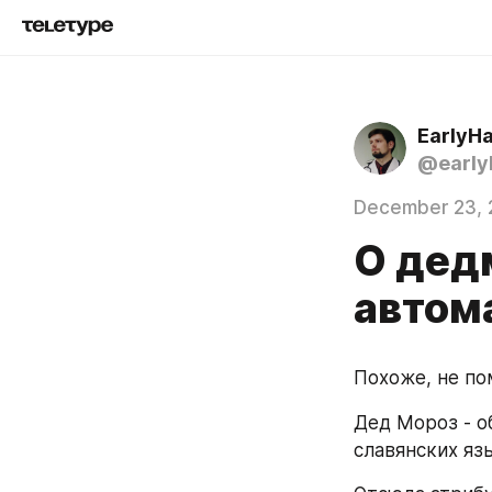
EarlyH
@early
December 23, 
О дед
автом
Похоже, не по
Дед Мороз - о
славянских язы