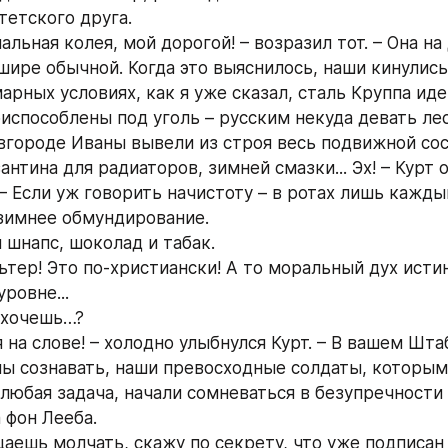
тетского друга.
альная колея, мой дорогой! – возразил тот. – Она на
ире обычной. Когда это выяснилось, наши кинулись
арных условиях, как я уже сказал, сталь Круппа иде
испособлены под уголь – русским некуда девать лес,
вгороде Иваны вывели из строя весь подвижной соста
антина для радиаторов, зимней смазки... Эх! – Курт 
– Если уж говорить начистоту – в ротах лишь кажды
зимнее обмундирование.
 шнапс, шоколад и табак.
льтер! Это по-христиански! А то моральный дух исти
ровне...
 хочешь…?
 на слове! – холодно улыбнулся Курт. – В вашем Штаб
ы сознавать, наши превосходные солдаты, которым 
 любая задача, начали сомневаться в безупречности 
 фон Лееба.
аешь молчать, скажу по секрету, что уже подписан 