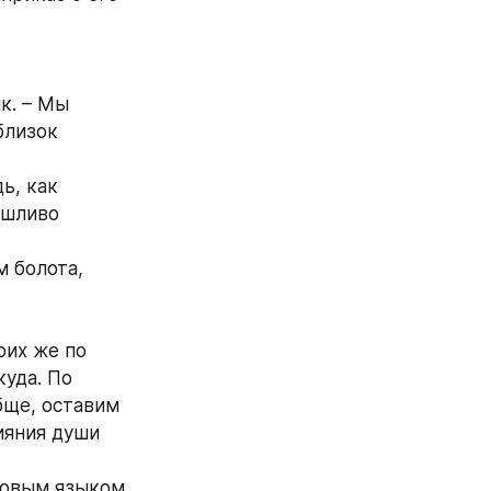
к. – Мы 
лизок 
, как 
шливо 
 болота, 
их же по 
уда. По 
ще, оставим 
ияния души 
товым языком 