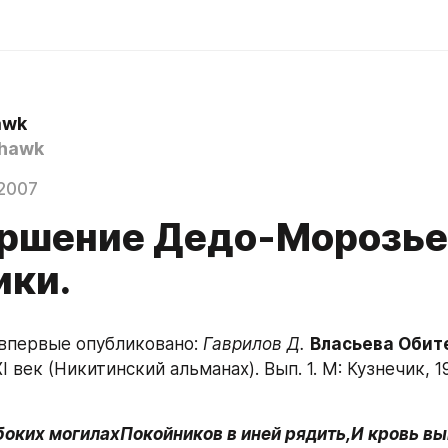
awk
hawk
2007
ершение Дедо-Морозь
ики.
впервые опубликовано: 
Гаврилов Д.
Власьева Обит
I век (Никитинский альманах). Вып. 1. М: Кузнечик, 19
боких могилахПокойников в иней рядить,И кровь вы