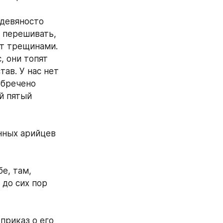
 девяносто 
 перешивать, 
т трещинами. 
 они топят 
в. У нас нет 
обречено 
й пятый 
нных арийцев 
е, там, 
до сих пор 
приказ о его 