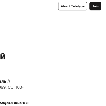
About Teletype
Join
ей
ель
 // 
99. СC. 100-
мораживать в 