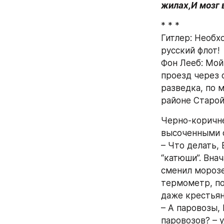
жилах,И мозг в
* * *
Гитлер: Необх
русский флот!
Фон Лееб: Мой
проезд через 
разведка, по 
районе Старо
Черно-коричне
высоченными 
– Что делать,
“катюши”. Вна
сменил морозе
термометр, по
даже крестьян
– А паровозы, 
паровозов? – 