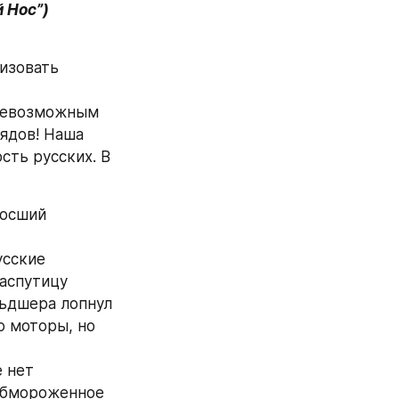
й Нос”)
изовать 
невозможным 
ядов! Наша 
ть русских. В 
осший 
сские 
аспутицу 
ьдшера лопнул 
 моторы, но 
 нет 
обмороженное 