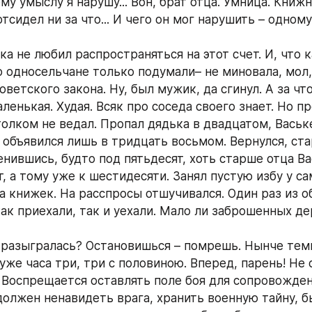
му умыслу я нарушу... Вон, брат отца. Умница. Книжн
тсидел ни за что... И чего он мог нарушить – одному 
а не любил распространяться на этот счет. И, что ка
о односельчане только подумали– не миновала, мол,
оветского закона. Ну, был мужик, да сгинул. А за что
енькая. Худая. Всяк про соседа своего знает. Но пр
толком не ведал. Пропал дядька в двадцатом, Ваське
 объявился лишь в тридцать восьмом. Вернулся, стар
нившись, будто под пятьдесят, хоть старше отца Вас
, а тому уже к шестидесяти. Занял пустую избу у са
а книжек. На расспросы отшучивался. Один раз из о
как приехали, так и уехали. Мало ли заброшенных де
 разыгралась? Остановишься – помрешь. Нынче темн
уже часа три, три с половиною. Вперед, парень! Не с
. Воспрещается оставлять поле боя для сопровожде
олжен ненавидеть врага, хранить военную тайну, б