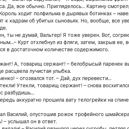
а. Да, все обычно. Пригляделось... Картину смотрел
 Король ходит полфильма в дырявых ботинках – наве
т к кадрам об убитых сыновьях. Но, вообще, все уве
де.
н, ты не думай, Вальтер! Я тоже уверен. Вот, согрею
ым...– Курт отхлебнул из фляги, затем, закрыв ее, в
ся в достаточном количестве содержимого.
жант! А, товарищ сержант! – белобрысый паренек в
це расцвела лучистая улыбка.
енко! – отозвался тот. – Дай, дух перевести...
утекли! Утекли, товарищ сержант! – снова восхитилс
ес разбудишь...
ередь аккуратно прошила вату телогрейки на спине.
аорал Василий, опустошив рожок трофейного шмайсера
ь! – услышал он в ответ.
о видали! – Василий рванулся через сугробы, петляя 