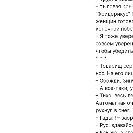
– тыловая крыс
“Фридерикус”.
женщин готовя
конечной побе
– Я тоже увере
совсем уверенн
чтобы убедить
* * *
– Товарищ сер
нос. На его ли
– Обожди, Зинч
– А все-таки, 
– Тихо, весь л
Автоматная оч
рухнул в снег.
– Гады!!! – з
– Рус, здавайс
– Как же! А эт