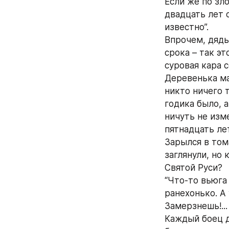
Если же по зло
двадцать лет о
известно”.
Впрочем, дядьк
срока – так эт
суровая кара с
Деревенька мал
никто ничего 
годика было, а
ничуть не изме
пятнадцать лет
Зарылся в том
заглянули, но 
Святой Руси?
“Что-то вьюга
ранехонько. А 
Замерзнешь!..
Каждый боец д