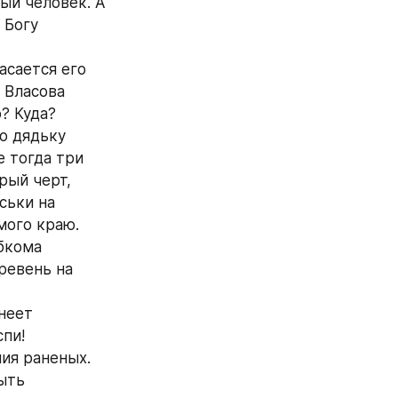
ый человек. А 
Богу 
сается его 
 Власова 
? Куда? 
о дядьку 
 тогда три 
ый черт, 
ьки на 
мого краю. 
бкома 
ревень на 
еет 
пи! 
ния раненых.
ыть 