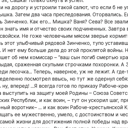
 Эх, Сашка! Только охнуть и успел.
на дорогу и устроили такой салют, что если б не уп
ышка. Затем два часа преследования. Оторвались. Е
 Зинченко. Как его... Мишка? Ваня? Сева? Все звали
н знать имя и отчество своих подчиненных. Завтра в
свойски. Не гоже человечьим мясом зверье кормит
ь этот улыбчивый рядовой Зинченко, тупо уставивши
. И нет ему больше дела до этой проклятой войны. Н
ишет об нем комиссар – “ваш сын погиб смертью храб
рыдая, сраженная скупыми строчками похоронки. А З
ди лесочка... Теперь, наверное, уж не лежит. А где-
еделенно посмотрел ввысь, но тут же одернул себя: 
 ну, вперед! ...Я всегда готов по приказу Рабоче-кре
 выступить на защиту моей Родины – Союза Советск
их Республик, и как воин, – тут он ускорил шаг, пря
ный воротник– ... и как воин Рабоче-крестьянской К
ищать ее мужественно, умело, с достоинством и чес
 самой жизни для достижения полной победы над вр