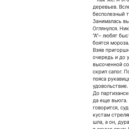
деревьев. Всле
бесполезный т
Занималась вь
Оглянулся. Ни
“А”– любят быс
боятся мороза.
Взяв пригоршн
очередь и до 
высоченной со
скрип сапог. П
пояса рукавицы
удовольствие.
До партизанск
да еще вьюга. 
говорится, суд
кустам стреля
шла, а он, дур