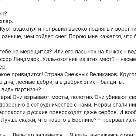
ен?
хлер.
 Курт вздохнул и поправил высоко поднятый воротни
 раньше, чем сойдет снег. Порою мне кажется, что б
тебе не мерещится? Или его пасынок на лыжах – ведь
ссор Линдмарк, Улль-охотник из этих мест? – насме
ер.
такое привидится! Страна Снежных Великанов. Кругом
 дна, лесные дебри, а в дебрях этих – бандиты.
 виду партизан?
кари! Они взрывают мосты, полотно. Они убивают сво
озрению в сотрудничестве с нами. Нервы стали ник
естокости русские превосходят даже сербов. И вооб
 Лучше скажи, что нового в Берлине? – прервал изл
ать, – Вальтер задумался, – Я ведь, выражаясь фрон