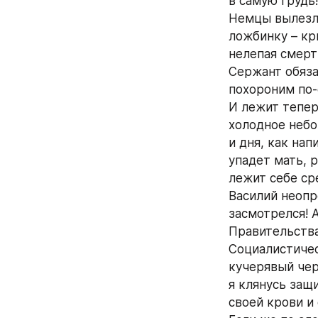
в самую грудь!
Немцы вылезли 
ложбинку – кр
нелепая смерть
Сержант обяза
похороним по-
И лежит тепер
холодное небо
и дня, как нап
упадет мать, 
лежит себе сре
Василий неопр
засмотрелся! А
Правительства
Социалистическ
кучерявый чер
я клянусь защ
своей крови и