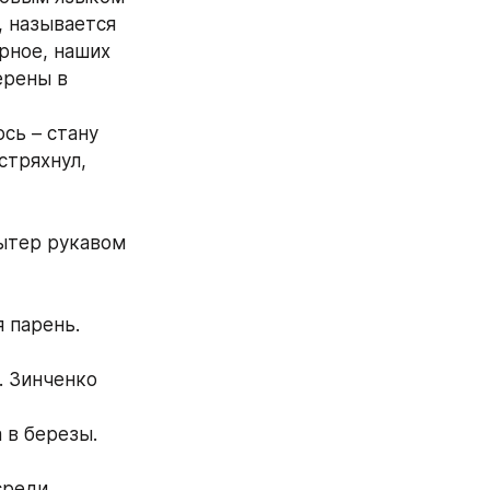
, называется 
рное, наших 
рены в 
сь – стану 
стряхнул, 
ытер рукавом 
я парень.
 Зинченко 
 в березы.
среди 