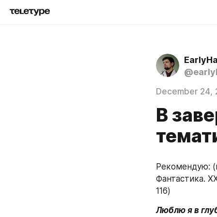
EarlyH
@early
December 24, 
В зав
темат
Рекомендую: (
Фантастика. XX
116)
Люблю я в глу