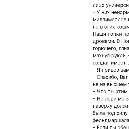
лицо универси
– У них ненорм
миллиметров ш
но в этих кошм
Наши топки пр
дровами. В Но
горючего, глиз
махнул рукой, 
солдат имеет 
– Я привез вам
– Спасибо, Ва
не на высшем у
– Что ты этим
– Не лови меня
наверху должн
была под силу
фельдмаршала
– Если ты обещ