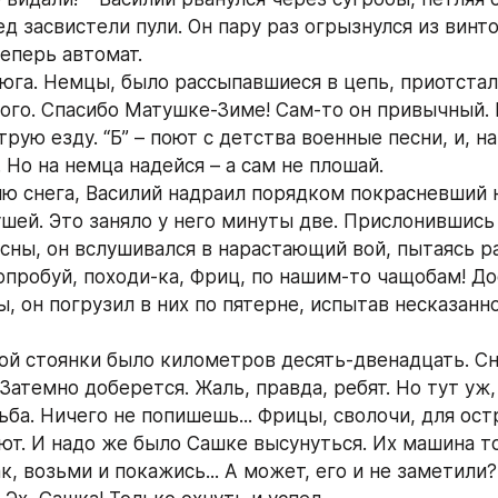
д засвистели пули. Он пару раз огрызнулся из винто
еперь автомат.
юга. Немцы, было рассыпавшиеся в цепь, приотстали
кого. Спасибо Матушке-Зиме! Сам-то он привычный. В
трую езду. “Б” – поют с детства военные песни, и, нак
 Но на немца надейся – а сам не плошай.
ю снега, Василий надраил порядком покрасневший н
ушей. Это заняло у него минуты две. Прислонившись 
сны, он вслушивался в нарастающий вой, пытаясь ра
опробуй, походи-ка, Фриц, по нашим-то чащобам! Дос
, он погрузил в них по пятерне, испытав несказанно
ой стоянки было километров десять-двенадцать. Сне
Затемно доберется. Жаль, правда, ребят. Но тут уж, 
ьба. Ничего не попишешь... Фрицы, сволочи, для остр
ют. И надо же было Сашке высунуться. Их машина то
ак, возьми и покажись... А может, его и не заметили? 