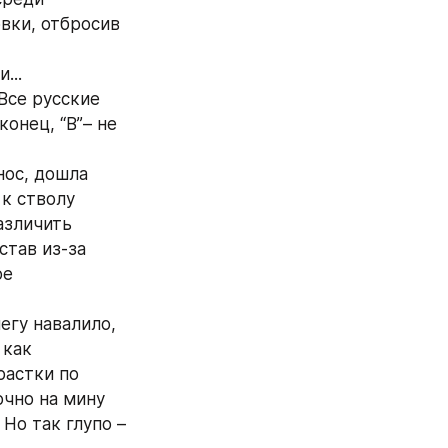
вки, отбросив 
...
се русские 
онец, “В”– не 
ос, дошла 
к стволу 
зличить 
тав из-за 
е 
гу навалило, 
как 
астки по 
чно на мину 
Но так глупо – 