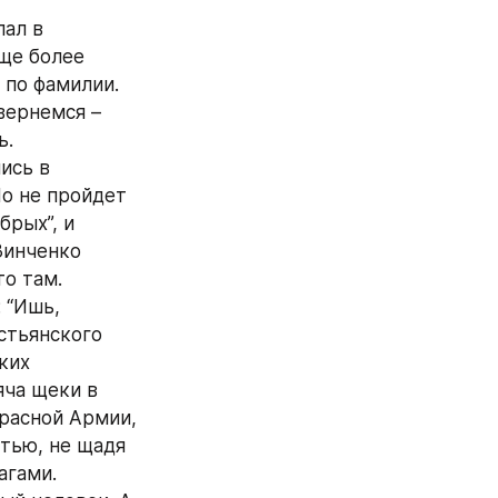
ал в 
ще более 
 по фамилии. 
ернемся – 
ь.
сь в 
о не пройдет 
рых”, и 
инченко 
то там.
“Ишь, 
стьянского 
их 
ча щеки в 
расной Армии, 
тью, не щадя 
агами.