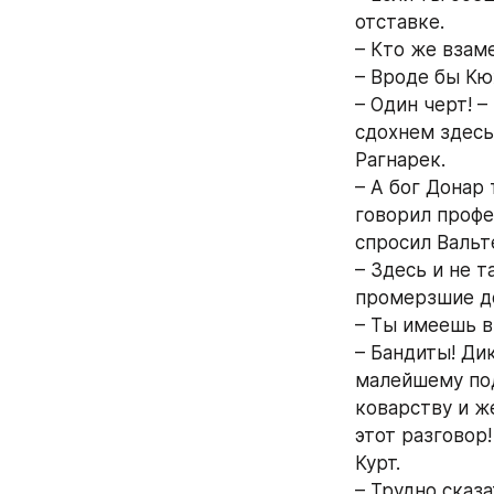
отставке.
– Кто же взам
– Вроде бы Кю
– Один черт! –
сдохнем здесь
Рагнарек.
– А бог Донар 
говорил профе
спросил Вальт
– Здесь и не 
промерзшие до
– Ты имеешь в
– Бандиты! Ди
малейшему под
коварству и ж
этот разговор!
Курт.
– Трудно сказ