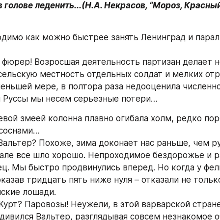
 голове леденить...(Н.А. Некрасов, “Мороз, Красны
одимо как можно быстрее занять Ленинград и парал
 фюрер! Возросшая деятельность партизан делает 
сельскую местность отдельных солдат и мелких отр
меньшей мере, в полтора раза недооценила численнос
й Руссы мы несем серьезные потери…
вой змеей колонна плавно огибала холм, редко пор
соснами… 
 Вальтер? Похоже, зима доконает нас раньше, чем ру
чале все шло хорошо. Непроходимое бездорожье и р
ц. Мы быстро продвинулись вперед. Но когда у фел
казав тридцать пять ниже нуля – отказали не только
ские лошади.
Курт? Паровозы! Неужели, в этой варварской стране
удивился Вальтер, разглядывая совсем незнакомое 