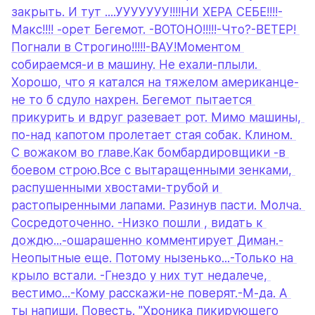
закрыть. И тут ....УУУУУУУ!!!!НИ ХЕРА СЕБЕ!!!!-
Макс!!!! -орет Бегемот. -ВОТОНО!!!!!-Что?-ВЕТЕР! 
Погнали в Строгино!!!!!-ВАУ!Моментом 
собираемся-и в машину. Не ехали-плыли. 
Хорошо, что я катался на тяжелом американце-
не то б сдуло нахрен. Бегемот пытается 
прикурить и вдруг разевает рот. Мимо машины, 
по-над капотом пролетает стая собак. Клином. 
С вожаком во главе.Как бомбардировщики -в 
боевом строю.Все с вытаращенными зенками, 
распушенными хвостами-трубой и 
растопыренными лапами. Разинув пасти. Молча. 
Сосредоточенно. -Низко пошли , видать к 
дождю...-ошарашенно комментирует Диман.-
Неопытные еще. Потому нызенько...-Только на 
крыло встали. -Гнездо у них тут недалече, 
вестимо...-Кому расскажи-не поверят.-М-да. А 
ты напиши. Повесть. "Хроника пикирующего 