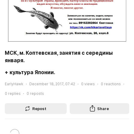
МСК, м. Коптевская, занятия с середины 
января.
+ культура Японии.
EarlyHawk
December 18, 2017, 07:42
0
views
0
reactions
0
replies
0
reposts
Repost
Share