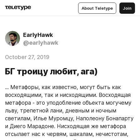
About Teletype
Join
EarlyHawk
@earlyhawk
October 27, 2019
БГ троицу любит, ага)
... Метафоры, как известно, могут быть как 
восходящими, так и нисходящими. Восходящая 
метафора - это уподобление объекта могучему 
льву, трепетной лани, дневным и ночным 
светилам, Илье Муромцу, Наполеону Бонапарту 
и Диего Марадоне. Нисходящая же метафора 
отсылает нас к червям, шакалам, нечистотам, 