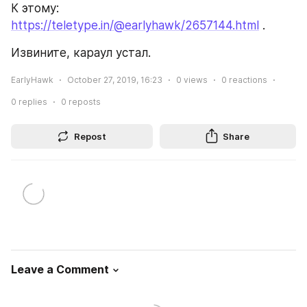
К этому: 
https://teletype.in/@earlyhawk/2657144.html
 .
Извините, караул устал.
EarlyHawk
October 27, 2019, 16:23
0
views
0
reactions
0
replies
0
reposts
Repost
Share
Leave a Comment