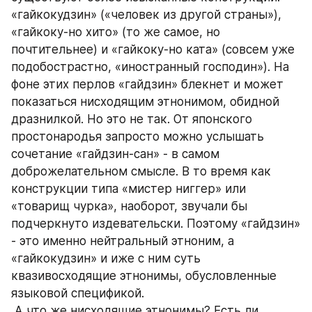
«гайкокудзин» («человек из другой страны»), 
«гайкоку-но хито» (то же самое, но 
почтительнее) и «гайкоку-но ката» (совсем уже 
подобострастно, «иностранный господин»). На 
фоне этих перлов «гайдзин» блекнет и может 
показаться нисходящим этнонимом, обидной 
дразнилкой. Но это не так. От японского 
простонародья запросто можно услышать 
сочетание «гайдзин-сан» - в самом 
доброжелательном смысле. В то время как 
конструкции типа «мистер ниггер» или 
«товарищ чурка», наоборот, звучали бы 
подчеркнуто издевательски. Поэтому «гайдзин» 
- это именно нейтральный этноним, а 
«гайкокудзин» и иже с ним суть 
квазивосходящие этнонимы, обусловленные 
языковой спецификой.
 А что же нисходящие этнонимы? Есть ли 