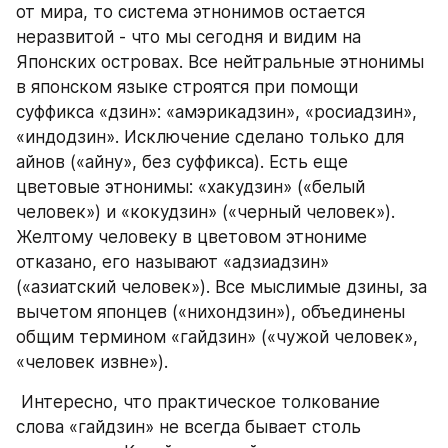
от мира, то система этнонимов остается 
неразвитой - что мы сегодня и видим на 
Японских островах. Все нейтральные этнонимы 
в японском языке строятся при помощи 
суффикса «дзин»: «амэрикадзин», «росиадзин», 
«индодзин». Исключение сделано только для 
айнов («айну», без суффикса). Есть еще 
цветовые этнонимы: «хакудзин» («белый 
человек») и «кокудзин» («черный человек»). 
Желтому человеку в цветовом этнониме 
отказано, его называют «адзиадзин» 
(«азиатский человек»). Все мыслимые дзины, за 
вычетом японцев («нихондзин»), объединены 
общим термином «гайдзин» («чужой человек», 
«человек извне»).
 Интересно, что практическое толкование 
слова «гайдзин» не всегда бывает столь 