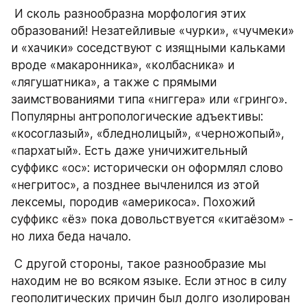
 И сколь разнообразна морфология этих 
образований! Незатейливые «чурки», «чучмеки» 
и «хачики» соседствуют с изящными кальками 
вроде «макаронника», «колбасника» и 
«лягушатника», а также с прямыми 
заимствованиями типа «ниггера» или «гринго». 
Популярны антропологические адъективы: 
«косоглазый», «бледнолицый», «черножопый», 
«пархатый». Есть даже уничижительный 
суффикс «ос»: исторически он оформлял слово 
«негритос», а позднее вычленился из этой 
лексемы, породив «америкоса». Похожий 
суффикс «ёз» пока довольствуется «китаёзом» - 
но лиха беда начало.
 С другой стороны, такое разнообразие мы 
находим не во всяком языке. Если этнос в силу 
геополитических причин был долго изолирован 