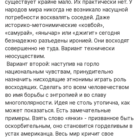
существует крайне мало. Их практически нет. У 
народов мира никогда не возникало насущной 
потребности восхвалять соседей. Даже 
историко-метонимические «ковбой», 
«самурай», «янычар» или «джигит» сегодня 
безнадежно разъедены иронией. Они восходят 
совершенно не туда. Вариант технически 
неосуществим.
 Вариант второй: наступив на горло 
национальным чувствам, принудительно 
назначить нисходящие этнонимы играть роль 
восходящих. Сделать это всем человечеством 
во имя борьбы с энтропией и во славу 
многополярности. Идея не столь утопична, как 
может показаться. Есть замечательные 
примеры. Взять слово «янки» - призванное быть 
оскорбительным, оно становится горделивым в 
устах американца. Весь мир кричит свое 