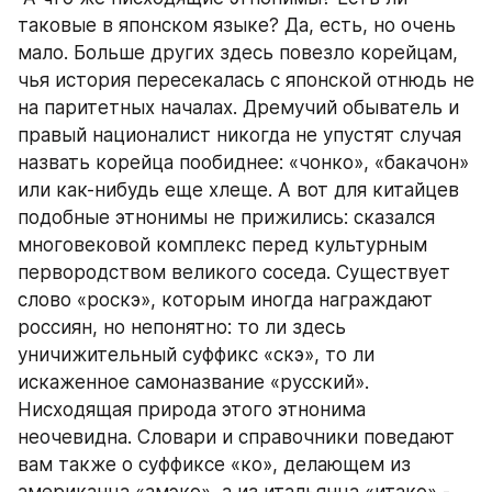
таковые в японском языке? Да, есть, но очень 
мало. Больше других здесь повезло корейцам, 
чья история пересекалась с японской отнюдь не 
на паритетных началах. Дремучий обыватель и 
правый националист никогда не упустят случая 
назвать корейца пообиднее: «чонко», «бакачон» 
или как-нибудь еще хлеще. А вот для китайцев 
подобные этнонимы не прижились: сказался 
многовековой комплекс перед культурным 
первородством великого соседа. Существует 
слово «роскэ», которым иногда награждают 
россиян, но непонятно: то ли здесь 
уничижительный суффикс «скэ», то ли 
искаженное самоназвание «русский». 
Нисходящая природа этого этнонима 
неочевидна. Словари и справочники поведают 
вам также о суффиксе «ко», делающем из 