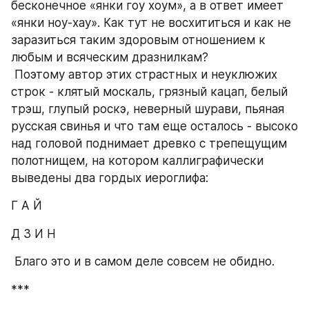
бесконечное «янки гоу хоум», а в ответ имеет 
«янки ноу-хау». Как тут не восхититься и как не 
заразиться таким здоровым отношением к 
любым и всяческим дразнилкам?
 Поэтому автор этих страстных и неуклюжих 
строк - клятый москаль, грязный кацап, белый 
трэш, глупый роскэ, неверный шурави, пьяная 
русская свинья и что там еще осталось - высоко 
над головой поднимает древко с трепещущим 
полотнищем, на котором каллиграфически 
выведены два гордых иероглифа:
Г А Й
Д З И Н
 Благо это и в самом деле совсем не обидно.
***