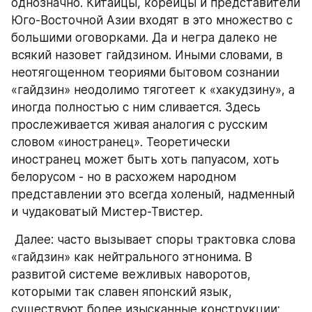
однозначно. Китайцы, корейцы и представители 
Юго-Восточной Азии входят в это множество с 
большими оговорками. Да и негра далеко не 
всякий назовет гайдзином. Иными словами, в 
неотягощенном теориями бытовом сознании 
«гайдзин» неодолимо тяготеет к «хакудзину», а 
иногда полностью с ним сливается. Здесь 
прослеживается живая аналогия с русским 
словом «иностранец». Теоретически 
иностранец может быть хоть папуасом, хоть 
белорусом - но в расхожем народном 
представлении это всегда холеный, надменный 
и чудаковатый Мистер-Твистер.
 Далее: часто вызывает споры трактовка слова 
«гайдзин» как нейтрального этнонима. В 
развитой системе вежливых наворотов, 
которыми так славен японский язык, 
существуют более изысканные конструкции: 