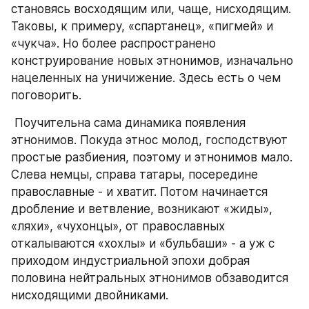
становясь восходящим или, чаще, нисходящим. 
Таковы, к примеру, «спартанец», «пигмей» и 
«чукча». Но более распространено 
конструирование новых этнонимов, изначально 
нацеленных на уничижение. Здесь есть о чем 
поговорить.
 Поучительна сама динамика появления 
этнонимов. Покуда этнос молод, господствуют 
простые разбиения, поэтому и этнонимов мало. 
Слева немцы, справа татары, посередине 
православные - и хватит. Потом начинается 
дробление и ветвление, возникают «жиды», 
«ляхи», «чухонцы», от православных 
откалываются «хохлы» и «бульбаши» - а уж с 
приходом индустриальной эпохи добрая 
половина нейтральных этнонимов обзаводится 
нисходящими двойниками.