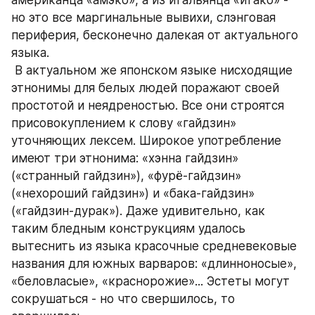
американца «амэко», а из итальянца «итако» - 
но это все маргинальные вывихи, слэнговая 
периферия, бесконечно далекая от актуального 
языка.
 В актуальном же японском языке нисходящие 
этнонимы для белых людей поражают своей 
простотой и неядреностью. Все они строятся 
присовокуплением к слову «гайдзин» 
уточняющих лексем. Широкое употребление 
имеют три этнонима: «хэнна гайдзин» 
(«странный гайдзин»), «фурё-гайдзин» 
(«нехороший гайдзин») и «бака-гайдзин» 
(«гайдзин-дурак»). Даже удивительно, как 
таким бледным конструкциям удалось 
вытеснить из языка красочные средневековые 
названия для южных варваров: «длинноносые», 
«беловласые», «краснорожие»... Эстеты могут 
сокрушаться - но что свершилось, то 