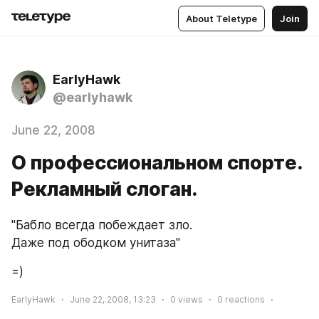
About Teletype
Join
EarlyHawk
@earlyhawk
June 22, 2008
О профессиональном спорте.
Рекламный слоган.
"Бабло всегда побеждает зло.
Даже под ободком унитаза"
=)
EarlyHawk
June 22, 2008, 13:23
0
views
0
reactions