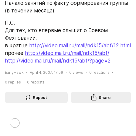
Начало занятий по факту формирования группы 
(в течении месяца). 
П.С. 
Для тех, кто впервые слышит о Боевом 
Фехтовании: 
в кратце 
http://video.mail.ru/mail/ndk15/abf/12.html
прочее 
http://video.mail.ru/mail/ndk15/abf/
http://video.mail.ru/mail/ndk15/abf/?page=2
EarlyHawk
April 4, 2007, 17:59
0
views
0
reactions
0
replies
0
reposts
Repost
Share