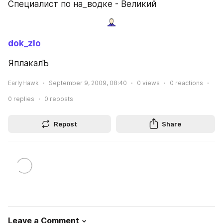
Специалист по на_водке - Великий
dok_zlo
ЯплакалЪ
EarlyHawk
September 9, 2009, 08:40
0
views
0
reactions
0
replies
0
reposts
Repost
Share
Leave a Comment