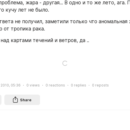
проблема, жара - другая... В одно и то же лето, ага. 
го кучу лет не было.
твета не получил, заметили только что аномальная ж
р от тропика рака.
над картами течений и ветров, да ..
, 2010, 05:36
0
views
0
reactions
0
replies
0
reposts
Share