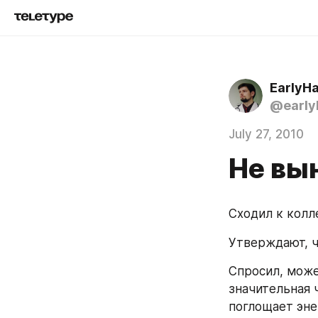
EarlyH
@early
July 27, 2010
Не вын
Сходил к колл
Утверждают, ч
Спросил, може
значительная 
поглощает эне