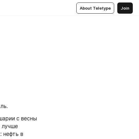
About Teletype
Join
ль.
шарии с весны 
 лучше 
 нефть в 