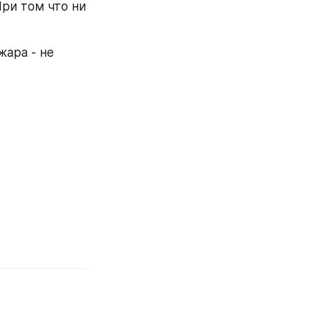
При том что ни 
ара - не 