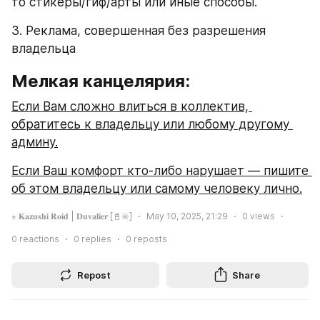
то стикеры/гиф/арты или иные способы.
3. Реклама, совершенная без разрешения 
владельца
Мелкая канцелярия:
Если Вам сложно влиться в коллектив, 
обратитесь к владельцу или любому другому 
админу.
Если Ваш комфорт кто-либо нарушает — пишите 
об этом владельцу или самому человеку лично.
⋆ 𝐊𝐚𝐳𝐮𝐬𝐡𝐢 𝐑𝐨𝐢𝐝 | 𝐃𝐮𝐯𝐚𝐥𝐢𝐞𝐫 [📓☠]
May 10, 2025, 21:29
0
views
0
reactions
0
replies
0
reposts
Repost
Share