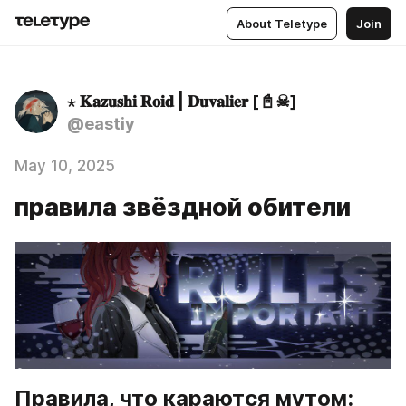
About Teletype
Join
⋆ 𝐊𝐚𝐳𝐮𝐬𝐡𝐢 𝐑𝐨𝐢𝐝 | 𝐃𝐮𝐯𝐚𝐥𝐢𝐞𝐫 [📓☠]
@eastiy
May 10, 2025
правила звёздной обители
Правила, что караются мутом: