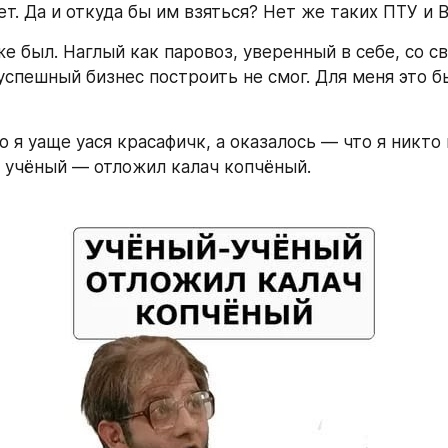
т. Да и откуда бы им взяться? Нет же таких ПТУ и 
же был. Наглый как паровоз, уверенный в себе, со свя
успешный бизнес построить не смог. Для меня это б
о я уаще уася красафичк, а оказалось — что я никто 
, учёный — отложил калач копчёный.