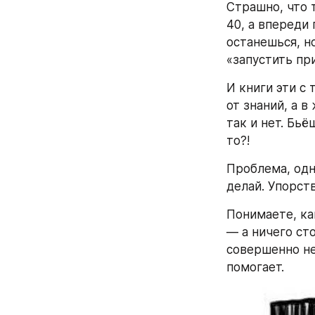
Страшно, что
40, а впереди 
останешься, но
«запустить пр
И книги эти с 
от знаний, а в
так и нет. Бь
то?!
Проблема, одна
делай. Упорств
Понимаете, ка
— а ничего ст
совершенно не
помогает.