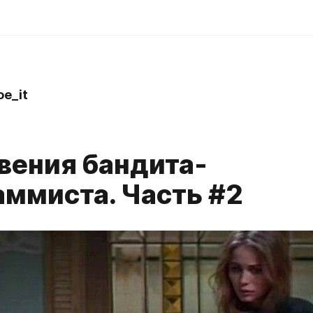
e_it
вения бандита-
аммиста. Часть #2