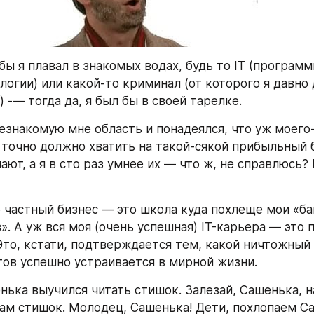
бы я плавал в знакомых водах, будь то IT (программ
логии) или какой-то криминал (от которого я давно 
 -— тогда да, я был бы в своей тарелке.
езнакомую мне область и понадеялся, что уж моего-
 точно должно хватить на такой-сякой прибыльный б
ают, а я в сто раз умнее их — что ж, не справлюсь? 
о частный бизнес — это школа куда похлеще мои «ба
. А уж вся моя (очень успешная) IT-карьера — это 
 Это, кстати, подтверждается тем, какой ничтожный 
ов успешно устраивается в мирной жизни.
нька выучился читать стишок. Залезай, Сашенька, на
ам стишок. Молодец, Сашенька! Дети, похлопаем С