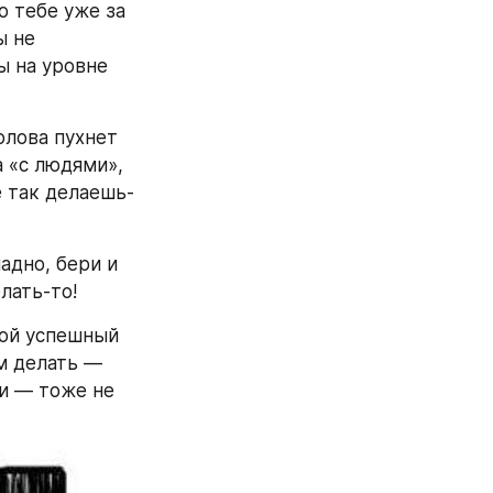
тебе уже за 
 не 
ы на уровне 
лова пухнет 
 «с людями», 
е так делаешь-
адно, бери и 
елать-то!
ой успешный 
м делать — 
и — тоже не 