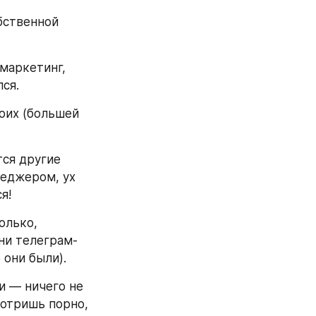
бственной 
маркетинг, 
лся.
оих (большей 
ся другие 
еджером, ух 
я!
лько, 
 ни телеграм-
 они были).
и — ничего не 
отришь порно, 