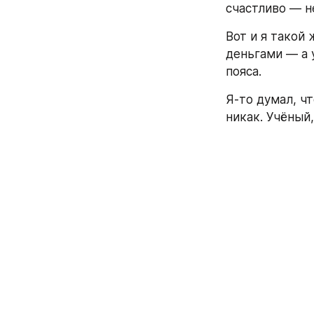
счастливо — не
Вот и я такой 
деньгами — а 
пояса.
Я-то думал, чт
никак. Учёный