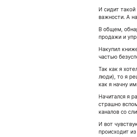
И сидит такой 
важности. А на
В общем, обнар
продажи и упра
Накупил книже
частью безусп
Так как я хот
люди), то я р
как я начну им
Начитался я ра
страшно вспомн
каналов со сли
И вот чувствую
происходит из