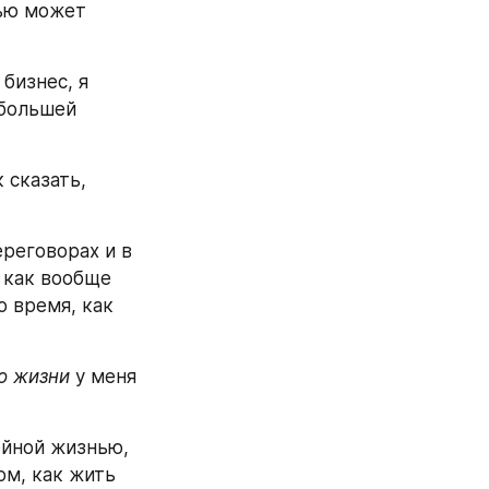
ью может 
бизнес, я 
большей 
сказать, 
реговорах и в 
 как вообще 
 время, как 
о жизни
 у меня 
ейной жизнью, 
ом, как жить 