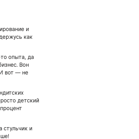
ирование и 
держусь как 
то опыта, да 
изнес. Вон 
И вот — не 
ндитских 
просто детский 
процент 
 стульчик и 
аше!