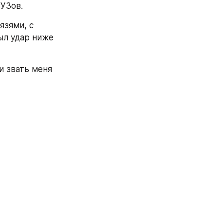
ВУЗов.
зями, с 
ыл удар ниже 
и звать меня 