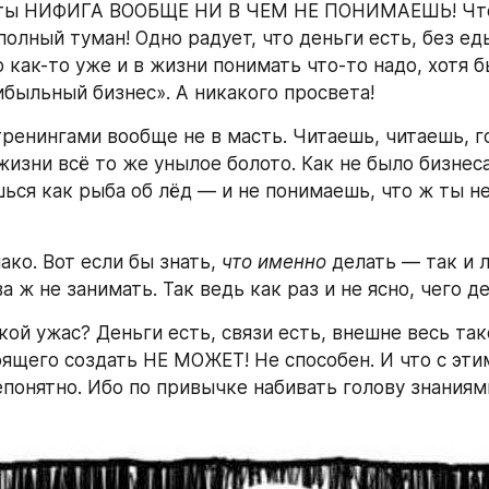
 ты НИФИГА ВООБЩЕ НИ В ЧЕМ НЕ ПОНИМАЕШЬ! Что 
полный туман! Одно радует, что деньги есть, без еды
 как-то уже и в жизни понимать что-то надо, хотя б
ибыльный бизнес». А никакого просвета!
тренингами вообще не в масть. Читаешь, читаешь, го
 жизни всё то же унылое болото. Как не было бизнеса
ёшься как рыба об лёд — и не понимаешь, что ж ты н
ко. Вот если бы знать, 
что именно
 делать — так и л
а ж не занимать. Так ведь как раз и не ясно, чего д
кой ужас? Деньги есть, связи есть, внешне весь так
оящего создать НЕ МОЖЕТ! Не способен. И что с эти
понятно. Ибо по привычке набивать голову знаниям