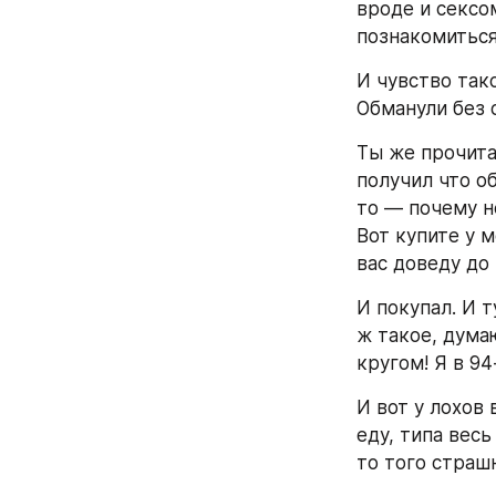
вроде и сексо
познакомиться
И чувство тако
Обманули без 
Ты же прочита
получил что об
то — почему не
Вот купите у 
вас доведу до 
И покупал. И ту
ж такое, думаю
кругом! Я в 94
И вот у лохов 
еду, типа весь
то того страш