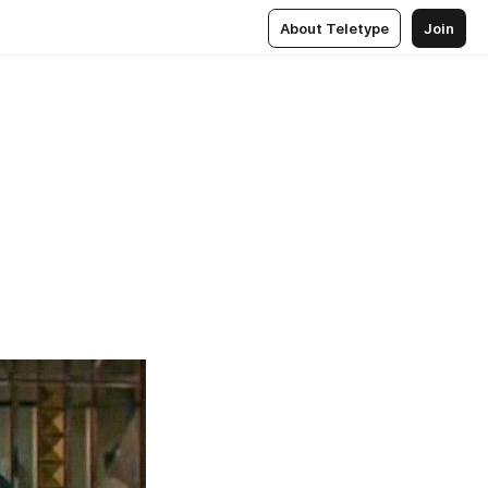
About Teletype
Join