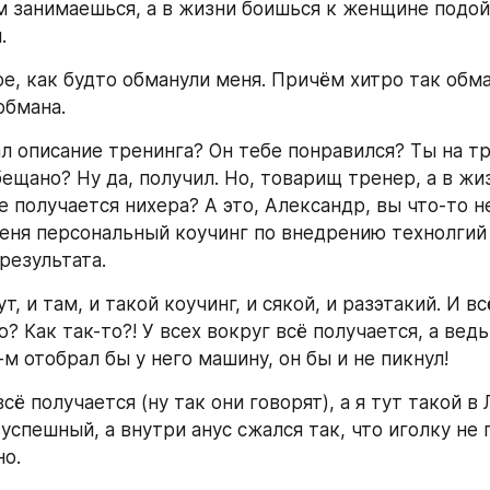
м занимаешься, а в жизни боишься к женщине подой
.
е, как будто обманули меня. Причём хитро так обман
обмана.
л описание тренинга? Он тебе понравился? Ты на тр
ещано? Ну да, получил. Но, товарищ тренер, а в жи
 получается нихера? А это, Александр, вы что-то не
меня персональный коучинг по внедрению технолгий А
результата.
т, и там, и такой коучинг, и сякой, и разэтакий. И вс
? Как так-то?! У всех вокруг всё получается, а ведь
-м отобрал бы у него машину, он бы и не пикнул!
всё получается (ну так они говорят), а я тут такой в
 успешный, а внутри анус сжался так, что иголку не
но.