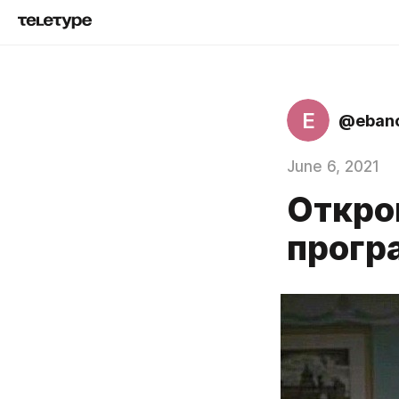
E
@ebano
June 6, 2021
Откро
прогр