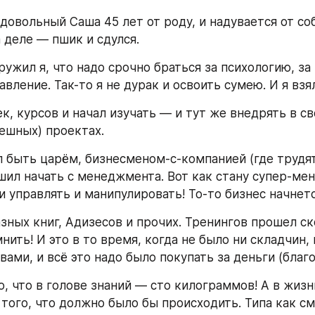
довольный Саша 45 лет от роду, и надувается от со
 деле — пшик и сдулся.
ужил я, что надо срочно браться за психологию, за 
вление. Так-то я не дурак и освоить сумею. И я взя
к, курсов и начал изучать — и тут же внедрять в св
ешных) проектах.
ел быть царём, бизнесменом-с-компанией (где трудят
ешил начать с менеджмента. Вот как стану супер-мен
и управлять и манипулировать! То-то бизнес начнетс
зных книг, Адизесов и прочих. Тренингов прошел ско
ить! И это в то время, когда не было ни складчин,
вами, и всё это надо было покупать за деньги (благо
, что в голове знаний — сто килограммов! А в жизн
 того, что должно было бы происходить. Типа как см