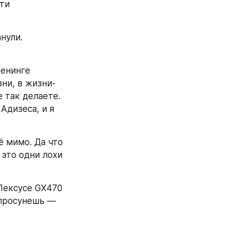
ти 
ули. 
енинге 
зни, в жизни-
 так делаете. 
дизеса, и я 
ё мимо. Да что 
 это одни лохи 
 Лексусе GX470 
 просунешь — 