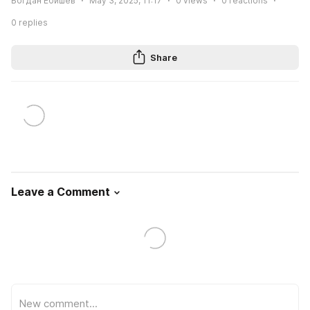
Богдан Ебишев
May 3, 2025, 11:17
0
views
0
reactions
0
replies
Share
Leave a Comment