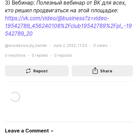
3) Вебинар: 
Полезный вебинар от ВК для всех, 
кто решил продвигаться на этой площадке: 
https://vk.com/video/@business?z=video-
19542789_456240108%2Fclub19542789%2Fpl_-19
542789_20
@ecodeviva_by_tiande
June 2, 2022, 11:03
0
views
0
reactions
0
replies
0
reposts
Repost
Share
Leave a Comment