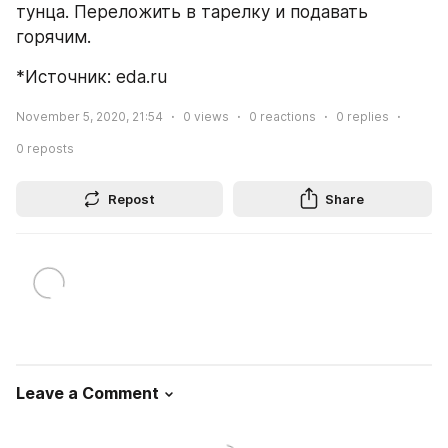
тунца. Переложить в тарелку и подавать 
горячим.
*Источник: eda.ru
November 5, 2020, 21:54
0
views
0
reactions
0
replies
0
reposts
Repost
Share
Leave a Comment