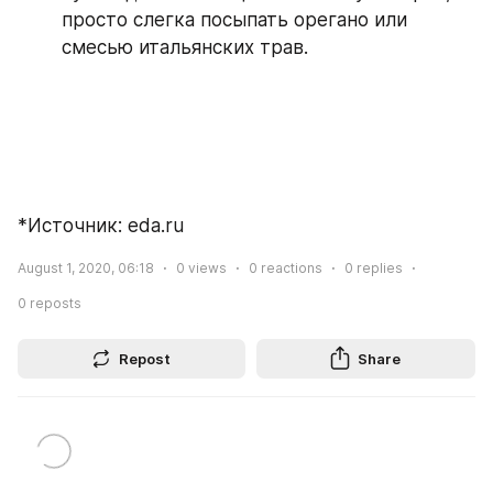
просто слегка посыпать орегано или 
смесью итальянских трав.
*Источник: eda.ru
August 1, 2020, 06:18
0
views
0
reactions
0
replies
0
reposts
Repost
Share