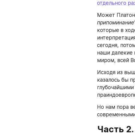
отдельного ра
припоминание
которые в ход
интерпретация
сегодня, пото
наши далекие 
миром, всей В
Исходя из выш
казалось бы п
глубочайшими 
праиндоевропе
Но нам пора в
современными 
Часть 2.