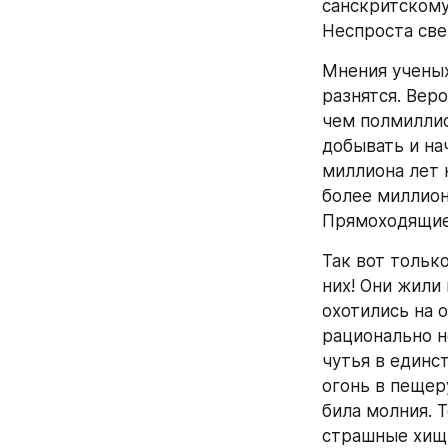
санскритскому 
Неспроста свет
Мнения ученых
разнятся. Вер
чем полмиллион
добывать и на
миллиона лет 
более миллион
Прямоходящие 
Так вот тольк
них! Они жили
охотились на о
рационально н
чутья в единст
огонь в пещеру
била молния. Т
страшные хищн