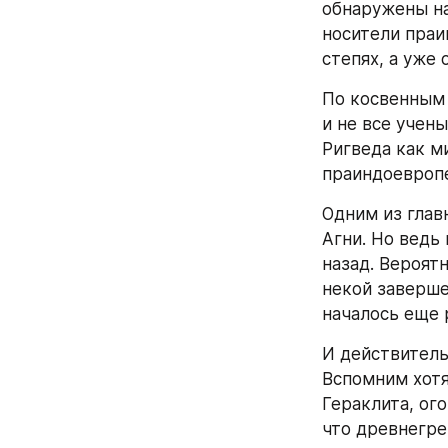
обнаружены на 
носители праи
степях, а уже 
По косвенным 
и не все учены
Ригведа как м
праиндоевропе
Одним из глав
Агни. Но ведь
назад. Вероят
некой заверше
началось еще 
И действитель
Вспомним хотя
Гераклита, ого
что древнегре