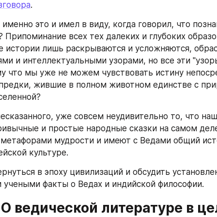
зговора
.     
? Припоминание всех тех далеких и глубоких образов
е истории лишь раскрываются и усложняются, обра
ми и интеллектуальными узорами, но все эти "узор
му что мы уже не можем чувствовать истину непосре
предки, жившие в полном животном единстве с прир
селенной? 
есказанного, уже совсем неудивительно то, что наши
ривычные и простые народные сказки на самом деле
метафорами мудрости и имеют с Ведами общий исто
йской культуре. 
ернуться в эпоху цивилизаций и обсудить установле
учеными факты о Ведах и индийской философии.
 О ведической литературе в ц