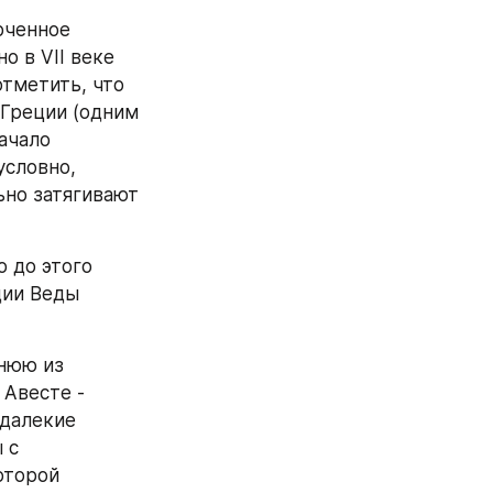
ченное 
 в VII веке 
тметить, что 
 Греции (одним 
ачало 
словно, 
но затягивают 
 до этого 
ии Веды 
нюю из 
Авесте - 
далекие 
с 
торой 