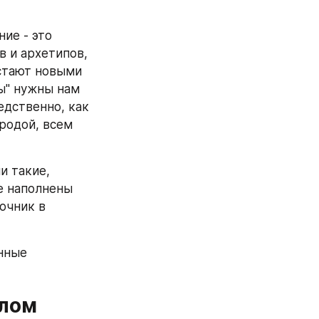
Может Платон именно это и имел в виду, когда говорил, что познание - это 
 и архетипов, 
стают новыми 
ы" нужны нам 
дственно, как 
одой, всем 
 такие, 
 наполнены 
чник в 
нные 
елом