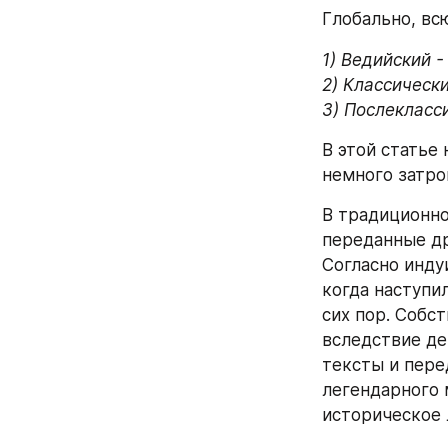
Глобально, вс
1) Ведийский - 
2) Классический
3) Послеклассич
В этой статье
немного затро
В традиционно
переданные др
Согласно инду
когда наступи
сих пор. Собс
вследствие де
тексты и перед
легендарного 
историческое 