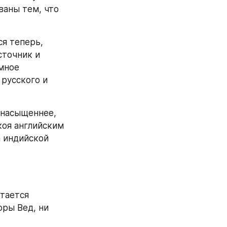
аны тем, что 
я теперь, 
точник и 
мное 
русского и 
 насыщеннее, 
коя английским 
 индийской 
тается 
ры Вед, ни 