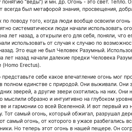
понятию "веды") и мн. др. Огонь - это свет. Тепло. О
 всегда был метафорой знания, просвещения, добра,
 по поводу того, когда люди вообще освоили огонь 
оятно систематически люди начали использовать огон
а лет назад, а открыли его для себя, поняли, что е
чали использовать от случая к случаю по возможнос
назад. Это еще не был Человек Разумный. Использов
а лет назад начали далекие предки Человека Разумн
(Homo Erectus). 
о представьте себе какое впечатление огонь мог про
 в полном единстве с природой. Они выживали. Они з
дних зверей, а другие звери охотились на них. Они 
о мыслили образно и интуитивно на глубоком уровне
ве и гармонии со всей Вселенной. И вот первый из н
. Тот самый огонь, который обжигал, разрушал дере
от самый огонь, от которого в ужасе разбегались вс
ики. Но теперь этот огонь в нашей пещере. Он согре