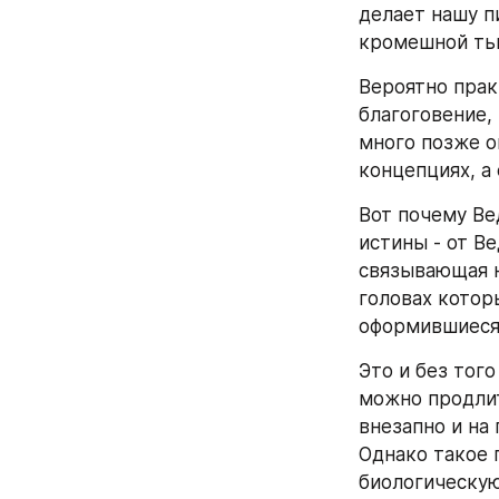
делает нашу п
кромешной ть
Вероятно прак
благоговение,
много позже о
концепциях, а 
Вот почему Ве
истины - от В
связывающая н
головах котор
оформившиеся 
Это и без тог
можно продлит
внезапно и на 
Однако такое 