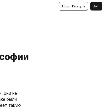
About Teletype
Join
ософии
 они не 
же были 
еет такую 