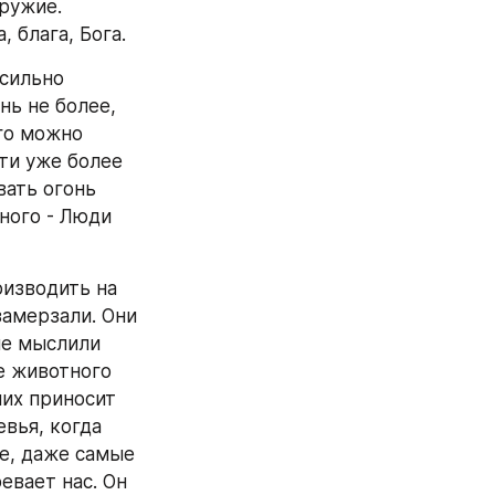
ружие. 
 блага, Бога. 
сильно 
ь не более, 
го можно 
ти уже более 
ать огонь 
ого - Люди 
изводить на 
амерзали. Они 
не мыслили 
 животного 
их приносит 
вья, когда 
е, даже самые 
вает нас. Он 