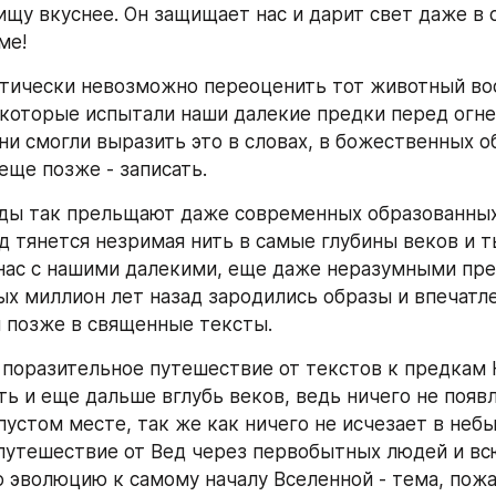
ищу вкуснее. Он защищает нас и дарит свет даже в с
ме!
тически невозможно переоценить тот животный вос
 которые испытали наши далекие предки перед огнем
ни смогли выразить это в словах, в божественных об
еще позже - записать.
ды так прельщают даже современных образованных
ед тянется незримая нить в самые глубины веков и т
ас с нашими далекими, еще даже неразумными пред
ых миллион лет назад зародились образы и впечатле
позже в священные тексты. 
о поразительное путешествие от текстов к предкам 
ь и еще дальше вглубь веков, ведь ничего не появл
пустом месте, так же как ничего не исчезает в небыт
путешествие от Вед через первобытных людей и всю