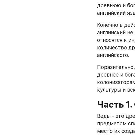
древнюю и бог
английский яз
Конечно в дей
английский не
относятся к и
количество дру
английского. 
Поразительно,
древнее и бога
колонизаторам
культуры и вс
Часть 1
Веды - это др
предметом спо
место их созда