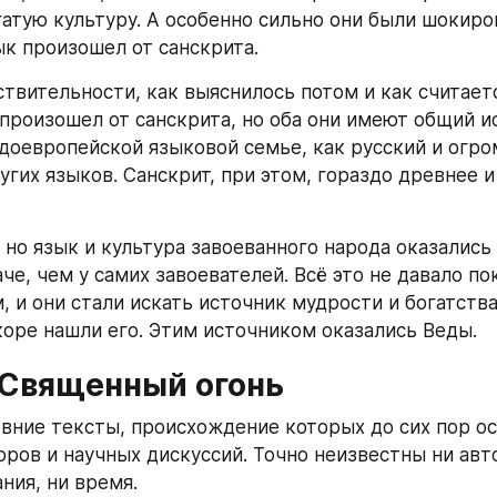
атую культуру. А особенно сильно они были шокиров
ык произошел от санскрита. 
ствительности, как выяснилось потом и как считаетс
 произошел от санскрита, но оба они имеют общий ис
ндоевропейской языковой семье, как русский и огро
гих языков. Санскрит, при этом, гораздо древнее и 
 но язык и культура завоеванного народа оказались
че, чем у самих завоевателей. Всё это не давало по
, и они стали искать источник мудрости и богатства
коре нашли его. Этим источником оказались Веды. 
. Священный огонь
евние тексты, происхождение которых до сих пор ос
ров и научных дискуссий. Точно неизвестны ни авто
ния, ни время. 