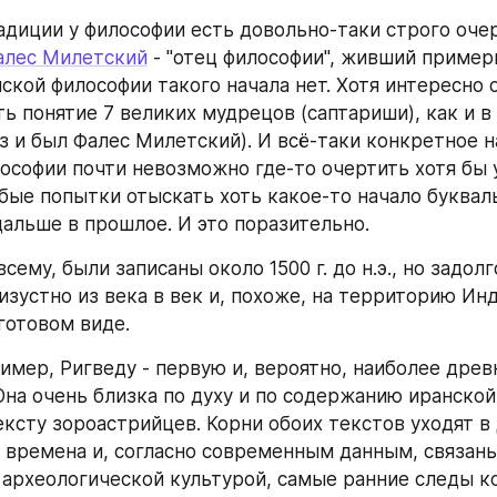
адиции у философии есть довольно-таки строго очер
алес Милетский
 - "отец философии", живший примерно
йской философии такого начала нет. Хотя интересно о
ь понятие 7 великих мудрецов (саптариши), как и в
з и был Фалес Милетский). И всё-таки конкретное н
ософии почти невозможно где-то очертить хотя бы у
бые попытки отыскать хоть какое-то начало букваль
дальше в прошлое. И это поразительно.
всему, были записаны около 1500 г. до н.э., но задолго
изустно из века в век и, похоже, на территорию Инд
готовом виде. 
имер, Ригведу - первую и, вероятно, наиболее древ
Она очень близка по духу и по содержанию иранской 
ксту зороастрийцев. Корни обоих текстов уходят в 
времена и, согласно современным данным, связаны 
археологической культурой, самые ранние следы ко