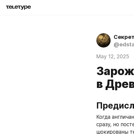
Секрет
@edsta
May 12, 2025
Зарож
в Дре
Предисл
Когда англичан
сразу, но пос
шокированы те