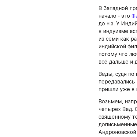
В Западной тр
начало - это 
Ф
до н.э. У Инди
в индуизме ест
из семи как ра
индийской фил
потому что лю
всё дальше и 
Веды, судя по 
передавались 
пришли уже в 
Возьмем, напр
четырех Вед. 
священному те
дописьменные 
Андроновской 