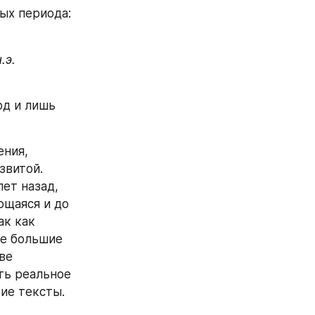
ых периода: 
э. 

д и лишь 
ния, 
витой. 
ет назад, 
щаяся и до 
к как 
е большие 
ве 
ь реальное 
ие тексты. 