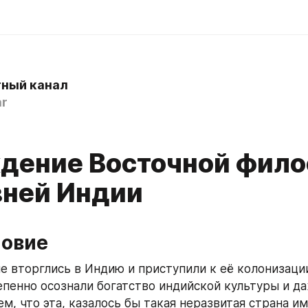
ный канал
r
дение Восточной фил
вней Индии
овие 
е вторглись в Индию и приступили к её колонизации,
тепенно осознали богатство индийской культуры и да
м, что эта, казалось бы такая неразвитая страна им