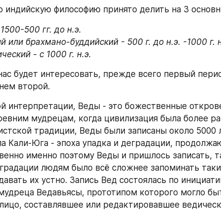
ю индийскую философию принято делить на 3 основн
1500-500 гг. до н.э. 

 или брахмано-буддийский - 500 г. до н.э. -1000 г. н.
еский - с 1000 г. н.э. 
 нас будет интересовать, прежде всего первый перио
нем второй. 
й интерпретации, Веды - это божественные открове
евним мудрецам, когда цивилизация была более раз
истской традиции, Веды были записаны около 5000 л
ла Кали-Юга - эпоха упадка и деградации, продолжаю
твенно именно поэтому Веды и пришлось записать, та
градации людям было всё сложнее запоминать таки
авать их устно. Запись Вед состоялась по инициати
мудреца Ведавьясы, прототипом которого могло быт
лицо, составлявшее или редактировавшее ведическ