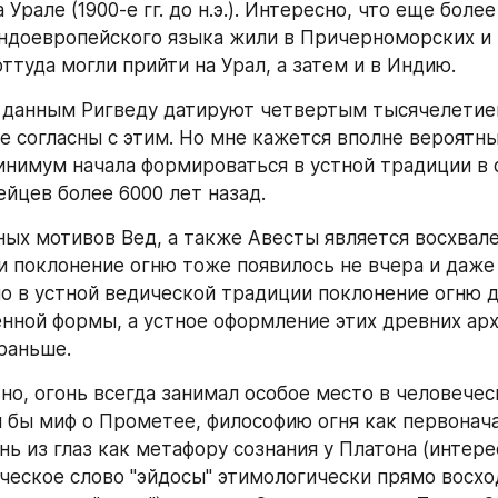
Урале (1900-е гг. до н.э.). Интересно, что еще более
ндоевропейского языка жили в Причерноморских и 
оттуда могли прийти на Урал, а затем и в Индию. 
данным Ригведу датируют четвертым тысячелетием д
е согласны с этим. Но мне кажется вполне вероятным
инимум начала формироваться в устной традиции в 
йцев более 6000 лет назад. 
ных мотивов Вед, а также Авесты является восхвален
 и поклонение огню тоже появилось не вчера и даже 
но в устной ведической традиции поклонение огню д
нной формы, а устное оформление этих древних арх
раньше. 
но, огонь всегда занимал особое место в человеческ
 бы миф о Прометее, философию огня как первоначал
нь из глаз как метафору сознания у Платона (интерес
ческое слово "эйдосы" этимологически прямо восход