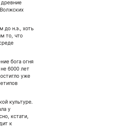
 древние 
Волжских 
о н.э., хоть 
 то, что 
среде 
ие бога огня 
не 6000 лет 
остигло уже 
етипов 
ой культуре. 
а у 
но, кстати, 
ит к 