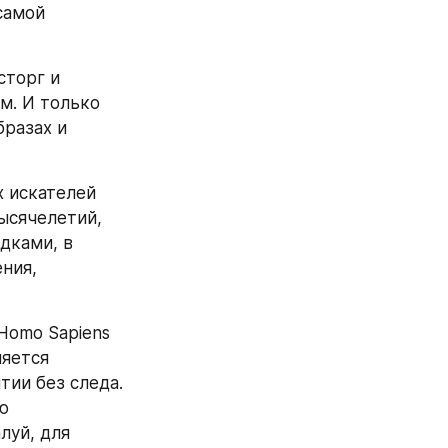
амой 
торг и 
. И только 
разах и 
 искателей 
ысячелетий, 
ками, в 
ния, 
Homo Sapiens 
яется 
ии без следа. 
 
биологическую эволюцию к самому началу Вселенной - тема, пожалуй, для 