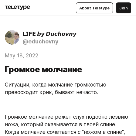
About Teletype
Join
𝗟𝗜𝗙𝗘 𝙗𝙮 𝘿𝙪𝙘𝙝𝙤𝙫𝙣𝙮
@educhovny
May 18, 2022
Громкое молчание
Ситуации, когда молчание громкостью 
превосходит крик, бывают нечасто. 
Громкое молчание режет слух подобно лезвию 
ножа, который оказывается в твоей спине. 
Когда молчание сочетается с "ножом в спине", 