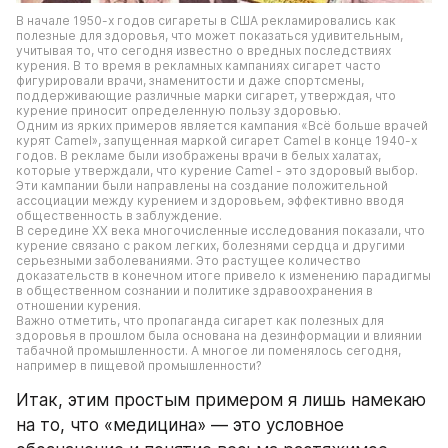
В начале 1950-х годов сигареты в США рекламировались как 
полезные для здоровья, что может показаться удивительным, 
учитывая то, что сегодня известно о вредных последствиях 
курения. В то время в рекламных кампаниях сигарет часто 
фигурировали врачи, знаменитости и даже спортсмены, 
поддерживающие различные марки сигарет, утверждая, что 
курение приносит определенную пользу здоровью.
Одним из ярких примеров является кампания «Всё больше врачей 
курят Camel», запущенная маркой сигарет Camel в конце 1940-х 
годов. В рекламе были изображены врачи в белых халатах, 
которые утверждали, что курение Camel - это здоровый выбор. 
Эти кампании были направлены на создание положительной 
ассоциации между курением и здоровьем, эффективно вводя 
общественность в заблуждение.
В середине XX века многочисленные исследования показали, что 
курение связано с раком легких, болезнями сердца и другими 
серьезными заболеваниями. Это растущее количество 
доказательств в конечном итоге привело к изменению парадигмы 
в общественном сознании и политике здравоохранения в 
отношении курения.
Важно отметить, что пропаганда сигарет как полезных для 
здоровья в прошлом была основана на дезинформации и влиянии 
табачной промышленности. А многое ли поменялось сегодня, 
например в пищевой промышленности?
Итак, этим простым примером я лишь намекаю 
на то, что «медицина» — это условное 