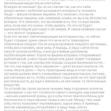
питательные вещества из клетчатки.
Всеяден ли человек? Да, но не совсем так, как это себе 
представляют любители доказывать всеядность человека.
Люди — факультативные хищники. Это означает, что мы не 
обязательно хищники, как, например, кошки, но мы и не абсолютно 
всеядны. Это означает, что мы можем есть что-то ещё кроме 
мяса, если нам это нужно, чтобы выжить. Но это не будет 
идеальной пищей для нашего организма. В самом крайнем случае 
— это просто "нормально".
Если это читают симпатизирующие вегетарианству, то сейчас 
будет страшно: даже самое что ни на есть травоядное 
обязательно поедает после родов кровавую плаценту детеныша, 
чтобы восстановить свои силы. И лошадь, и овца с аппетитом 
закусят куском колбасы, а иногда и живым цыпленком, 
пробегающим мимо. Коров на фермах исправно откармливают 
рыбной мукой, а некоторые свидетели даже травят страшные 
истории о том, как корова или лошадь сьедала маленьких котят...
Так что, как видите, быть хищником — дело весьма нехитрое. Но 
очень хитрое дело — быть травоядным, ведь в этом случае 
организм должен иметь сложнейшую пищеварительную систему, 
рассчитанную на то, чтобы усваивать горы мало на что пригодной 
растительности, да ещё и извлекать из неё какие-то питательные 
вещества.
По устройству своих органов человек лишь отдаленно похож на 
травоядное: у нас нет сложносоставного желудка, наш кишечник 
—весьма умеренной длины, да и зубы плохо приспособлены для 
бесконечного перетирания травы и листьев. Между тем, наши 
зубы легко позволяют пережёвывать сырое мясо. К примеру, 
многие карниворцы употребляют в пищу лишь слегка 
поджаренный сыроватый внутри стейк, а многие любят 