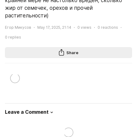
крайней мере не настолько вреден, сколько 
жир от семечек, орехов и прочей 
растительности)
Егор Микусов
May 17, 2025, 21:14
0
views
0
reactions
0
replies
Share
Leave a Comment