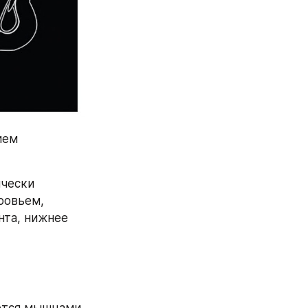
ем 
чески 
овьем, 
нта, нижнее 
тся мышцами. 