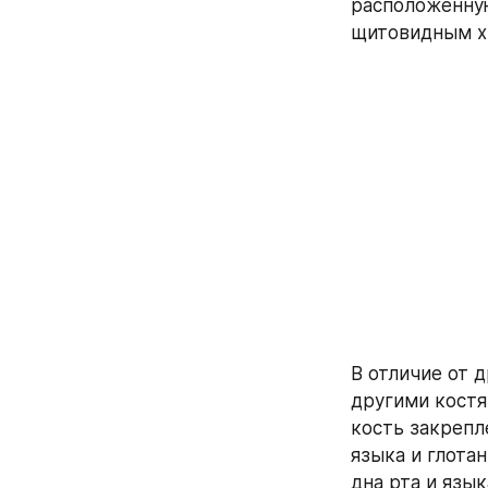
расположенную
щитовидным х
В отличие от 
другими костя
кость закрепл
языка и глота
дна рта и язык