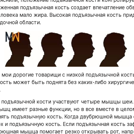
женная подъязычная кость создает впечатление обв
еловека мало жира. Высокая подъязычная кость прид
дочной области.
, мои дорогие товарищи с низкой подъязычной кость
ость может быть поднята без каких-либо хирургиче
.
 подъязычной кости участвуют четыре мышцы шеи. 
ышц имеет разные функции, но в все вместе в целом
ять подъязычную кость. Когда двубрюшной мышца с
рх и подъязычную кость. Если подъязычная кость за
брюшная мышца помогает резко открывать рот, напри