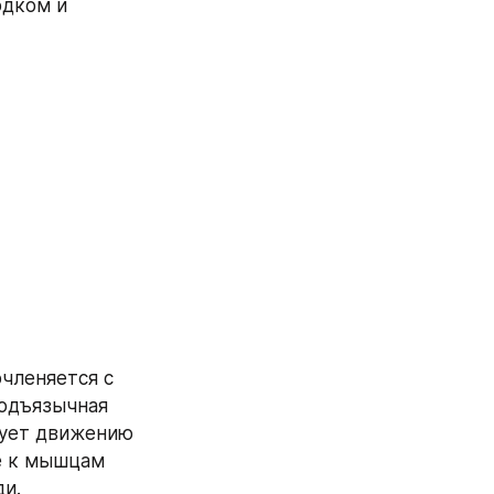
дком и 
членяется с 
одъязычная 
вует движению 
е к мышцам 
ди.