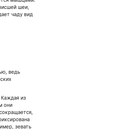
исшей шеи, 
ает чаду вид 
ю, ведь 
ских 
Каждая из 
 они 
окращается, 
фиксирована 
мер, зевать 