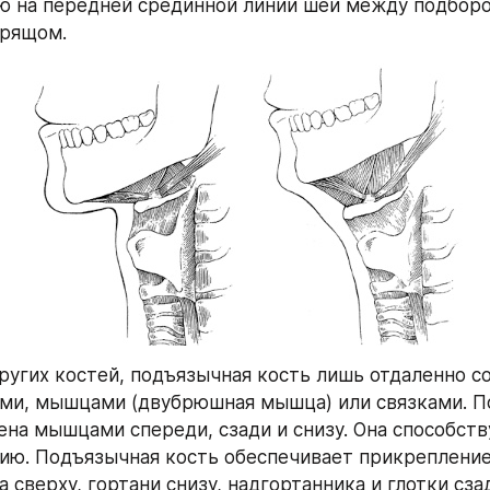
 на передней срединной линии шеи между подборо
рящом.
других костей, подъязычная кость лишь отдаленно со
ми, мышцами (двубрюшная мышца) или связками. П
ена мышцами спереди, сзади и снизу. Она способст
нию. Подъязычная кость обеспечивает прикреплени
а сверху, гортани снизу, надгортанника и глотки сза