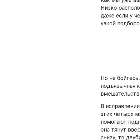
Низко располо
даже если у ч
узкой подборо
Но не бойтесь
подъязычная к
вмешательств
В исправлении
этих четырх м
помогают подн
она тянут вве
снизу, то дву