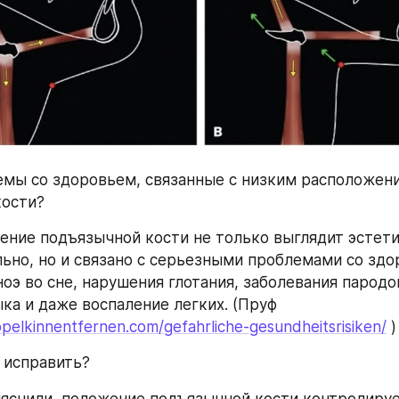
емы со здоровьем, связанные с низким расположени
кости?
ние подъязычной кости не только выглядит эстети
ьно, но и связано с серьезными проблемами со здор
оэ во сне, нарушения глотания, заболевания пародо
положение языка и даже воспаление легких. (Пруф 
pelkinnentfernen.com/gefahrliche-gesundheitsrisiken/
 )
 исправить?
яснили, положение подъязычной кости контролируе