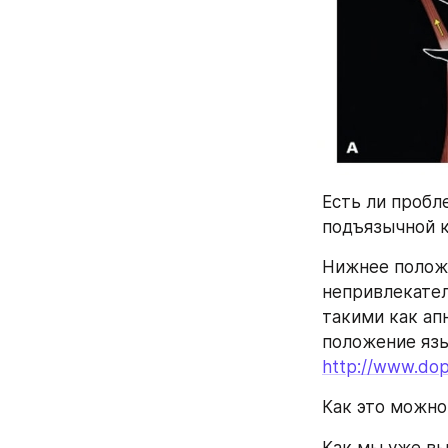
Есть ли пробл
подъязычной 
Нижнее положе
непривлекател
такими как апн
http://www.dop
Как это можно
Как мы уже вы