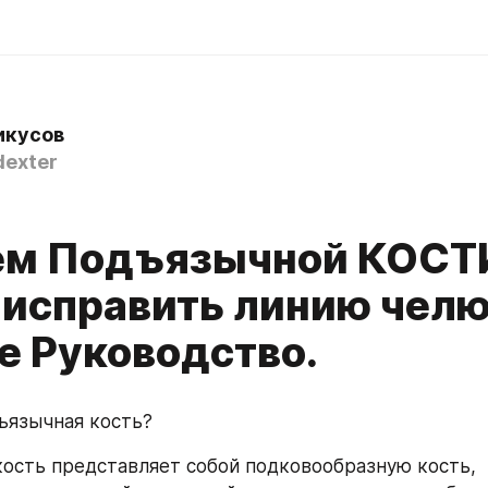
икусов
exter
м Подъязычной КОСТ
 исправить линию челю
е Руководство.
ъязычная кость?
ость представляет собой подковообразную кость, 