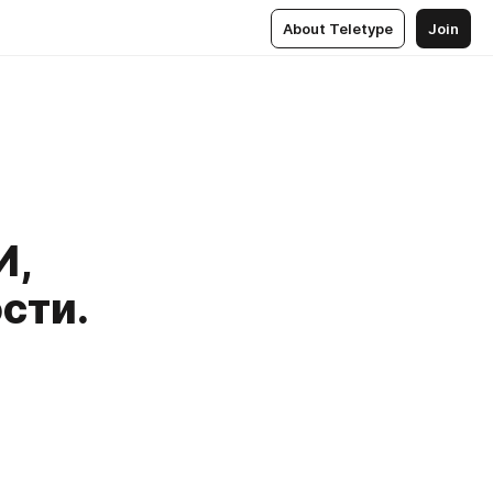
About Teletype
Join
И,
сти.