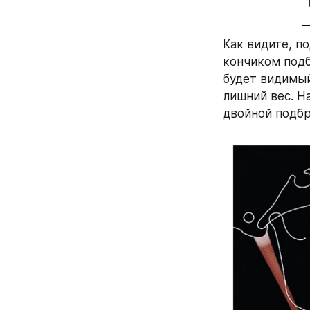
Как видите, п
кончиком подб
будет видимый
лишний вес. Н
двойной подбр