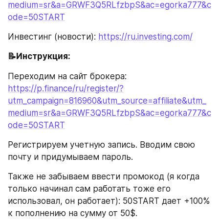
medium=sr&a=GRWF3Q5RLfzbpS&ac=egorka777&c
ode=50START
Инвестинг (новости): 
https://ru.investing.com/
📝Инструкция:
Переходим на сайт брокера: 
https://p.finance/ru/register/?
utm_campaign=816960&utm_source=affiliate&utm_
medium=sr&a=GRWF3Q5RLfzbpS&ac=egorka777&c
ode=50START
Регистрируем учетную запись. Вводим свою 
почту и придумываем пароль.
Также не забываем ввести промокод (я когда 
только начинал сам работать тоже его 
использовал, он работает): 50START дает +100% 
к пополнению на сумму от 50$.