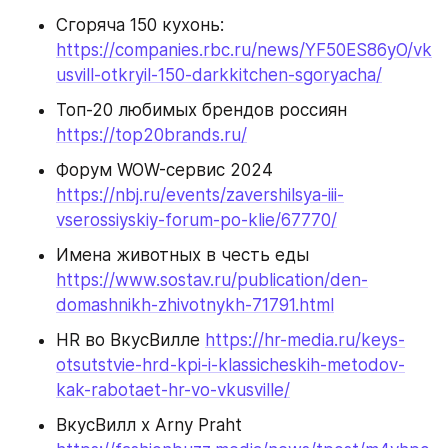
Сгоряча 150 кухонь: 
https://companies.rbc.ru/news/YF50ES86yO/vk
usvill-otkryil-150-darkkitchen-sgoryacha/
Топ-20 любимых брендов россиян 
https://top20brands.ru/
Форум WOW-сервис 2024 
https://nbj.ru/events/zavershilsya-iii-
vserossiyskiy-forum-po-klie/67770/
Имена животных в честь еды 
https://www.sostav.ru/publication/den-
domashnikh-zhivotnykh-71791.html
HR во ВкусВилле 
https://hr-media.ru/keys-
otsutstvie-hrd-kpi-i-klassicheskih-metodov-
kak-rabotaet-hr-vo-vkusville/
ВкусВилл х Arny Praht 