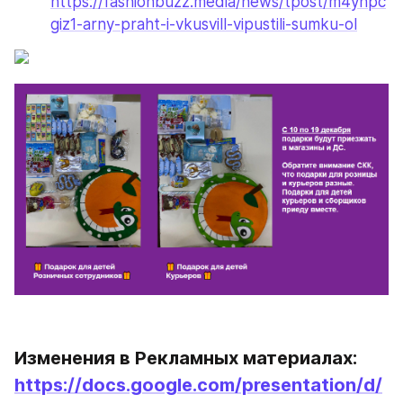
https://fashionbuzz.media/news/tpost/m4yhpc
giz1-arny-praht-i-vkusvill-vipustili-sumku-ol
Изменения в Рекламных материалах: 
https://docs.google.com/presentation/d/