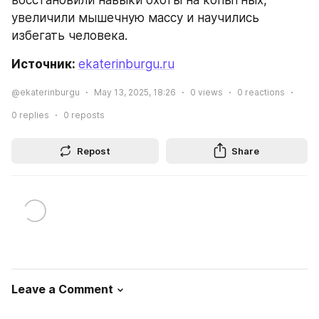
восстановили навыки охоты на копытных, 
увеличили мышечную массу и научились 
избегать человека.
Источник: 
ekaterinburgu.ru
@ekaterinburgu
May 13, 2025, 18:26
0
views
0
reactions
0
replies
0
reposts
Repost
Share
Leave a Comment