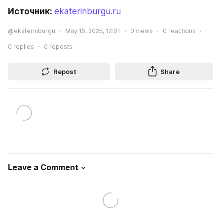
Источник: 
ekaterinburgu.ru
@ekaterinburgu
May 15, 2025, 12:01
0
views
0
reactions
0
replies
0
reposts
Repost
Share
Leave a Comment