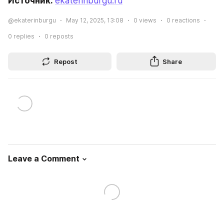
Источник: 
ekaterinburgu.ru
@ekaterinburgu
May 12, 2025, 13:08
0
views
0
reactions
0
replies
0
reposts
Repost
Share
Leave a Comment