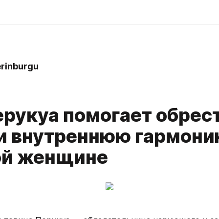
rinburgu
ерукуа помогает обрес
 и внутреннюю гармон
й женщине