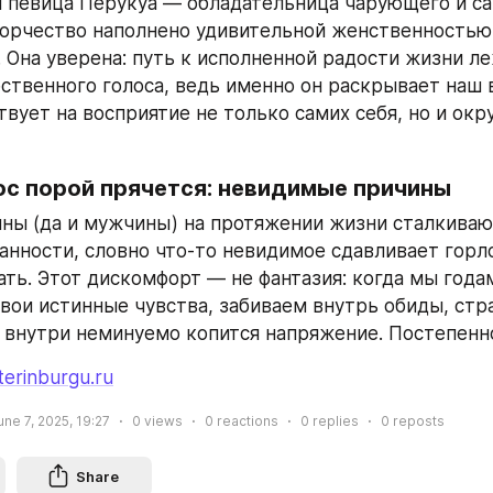
 певица Перукуа — обладательница чарующего и са
творчество наполнено удивительной женственностью 
 Она уверена: путь к исполненной радости жизни ле
ственного голоса, ведь именно он раскрывает наш 
твует на восприятие не только самих себя, но и ок
ос порой прячется: невидимые причины
ы (да и мужчины) на протяжении жизни сталкивают
анности, словно что-то невидимое сдавливает горло
ть. Этот дискомфорт — не фантазия: когда мы годам
вои истинные чувства, забиваем внутрь обиды, стра
 внутри неминуемо копится напряжение. Постепенно 
terinburgu.ru
une 7, 2025, 19:27
0
views
0
reactions
0
replies
0
reposts
Share