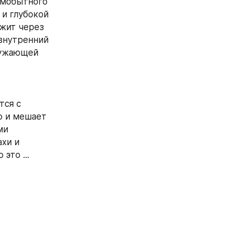
мобытного 
и глубокой 
жит через 
внутренний 
ружающей 
ся с 
 и мешает 
и 
хи и 
это ...