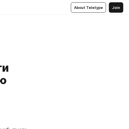
About Teletype
Join
ти
ию