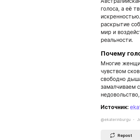
Австралийская
голоса, а её 
искренностью.
раскрытие соб
мир и воздейс
реальности.
Почему гол
Многие женщин
чувством сков
свободно дыша
замалчиваем с
недовольство,
Источник: 
eka
@ekaterinburgu
J
Repost