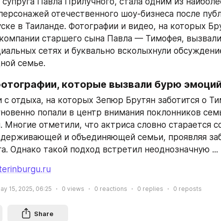
 супруга Павла Прилучного, стала одним из наиболее
ерсонажей отечественного шоу-бизнеса после публ
ске в Таиланде. Фотографии и видео, на которых Бру
 компании старшего сына Павла — Тимофея, вызвали
циальных сетях и буквально всколыхнули обсуждение
ной семье.
отографии, которые вызвали бурю эмоци
 с отдыха, на которых Зепюр Брутян заботится о Ти
новенно попали в центр внимания поклонников сем
. Многие отметили, что актриса словно старается со
держивающей и объединяющей семьи, проявляя забо
га. Однако такой подход встретил неоднозначную ...
terinburgu.ru
ay 15, 2025, 06:25
0
views
0
reactions
0
replies
0
reposts
Share