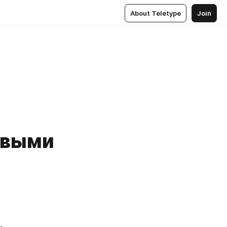
About Teletype
Join
овыми