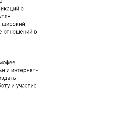
 
икаций о 
тян 
 широкий 
 отношений в 
й
мофее 
ьи и интернет-
здать 
ту и участие 