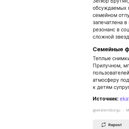
Зепюр Брутян,
обсуждаемых п
семейном отпу
запечатлена в
резонанс в со
сложной звезд
Семейные ф
Теплые снимки
Прилучном, мг
пользователей
атмосферу под
к детям супру
Источник: 
eka
@ekaterinburgu
M
Repost