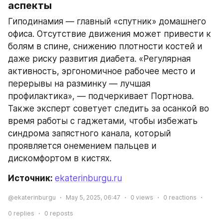
аспекты
Гиподинамия — главный «спутник» домашнего 
офиса. Отсутствие движения может привести к 
болям в спине, снижению плотности костей и 
даже риску развития диабета. «Регулярная 
активность, эргономичное рабочее место и 
перерывы на разминку — лучшая 
профилактика», — подчеркивает Портнова. 
Также эксперт советует следить за осанкой во 
время работы с гаджетами, чтобы избежать 
синдрома запястного канала, который 
проявляется онемением пальцев и 
дискомфортом в кистях.
Источник: 
ekaterinburgu.ru
@ekaterinburgu
May 5, 2025, 06:47
0
views
0
reactions
0
replies
0
reposts